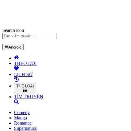
Search icon
Android
THEO DÕI
LỊCH SỬ
THỂ LOẠI
TÌM TRUYỆN
Comedy
Manga
Romance
Supernatural