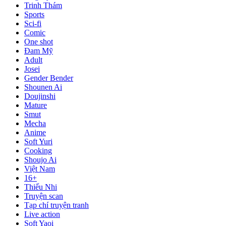
Trinh Thám
Sports
Sci-fi
Comic
One shot
Đam Mỹ
Adult
Josei
Gender Bender
Shounen Ai
Doujinshi
Mature
Smut
Mecha
Anime
Soft Yuri
Cooking
Shoujo Ai
Việt Nam
16+
Thiếu Nhi
Truyện scan
Tạp chí truyện tranh
Live action
Soft Yaoi