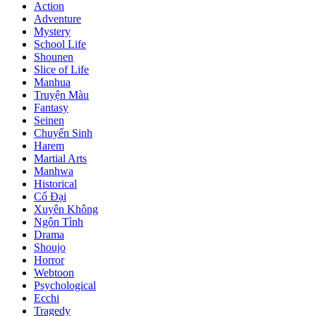
Action
Adventure
Mystery
School Life
Shounen
Slice of Life
Manhua
Truyện Màu
Fantasy
Seinen
Chuyển Sinh
Harem
Martial Arts
Manhwa
Historical
Cổ Đại
Xuyên Không
Ngôn Tình
Drama
Shoujo
Horror
Webtoon
Psychological
Ecchi
Tragedy