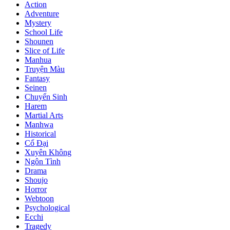
Action
Adventure
Mystery
School Life
Shounen
Slice of Life
Manhua
Truyện Màu
Fantasy
Seinen
Chuyển Sinh
Harem
Martial Arts
Manhwa
Historical
Cổ Đại
Xuyên Không
Ngôn Tình
Drama
Shoujo
Horror
Webtoon
Psychological
Ecchi
Tragedy