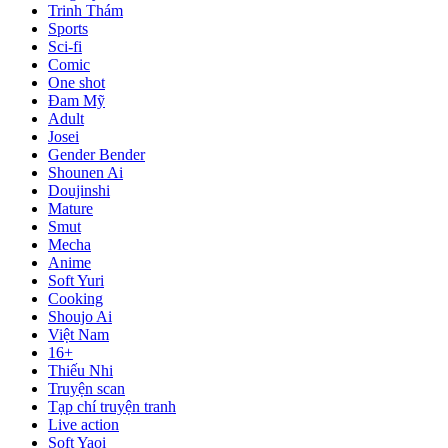
Trinh Thám
Sports
Sci-fi
Comic
One shot
Đam Mỹ
Adult
Josei
Gender Bender
Shounen Ai
Doujinshi
Mature
Smut
Mecha
Anime
Soft Yuri
Cooking
Shoujo Ai
Việt Nam
16+
Thiếu Nhi
Truyện scan
Tạp chí truyện tranh
Live action
Soft Yaoi