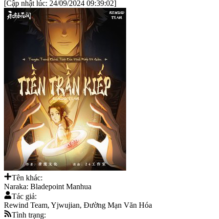
[Cập nhật lúc:
24/09/2024 09:39:02
]
Tên khác:
Naraka: Bladepoint Manhua
Tác giả:
Rewind Team, Yjwujian, Đường Mạn Văn Hóa
Tình trạng: