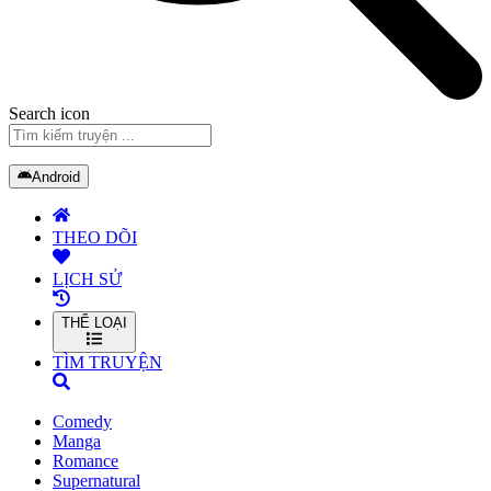
Search icon
Android
THEO DÕI
LỊCH SỬ
THỂ LOẠI
TÌM TRUYỆN
Comedy
Manga
Romance
Supernatural