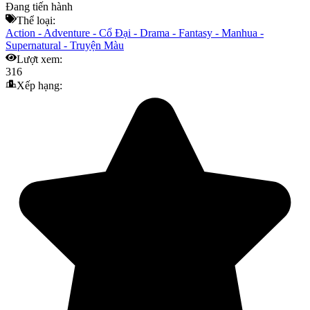
Đang tiến hành
Thể loại:
Action
-
Adventure
-
Cổ Đại
-
Drama
-
Fantasy
-
Manhua
-
Supernatural
-
Truyện Màu
Lượt xem:
316
Xếp hạng: