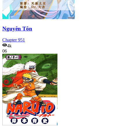
Nguyên Tôn
Chapter
951
4k
06