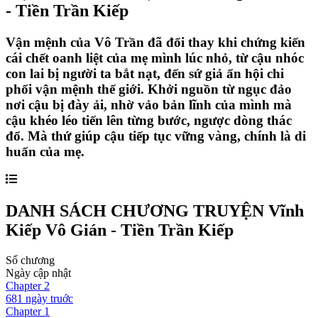
- Tiền Trần Kiếp
Vận mệnh của Vô Trần đã đổi thay khi chứng kiến
cái chết oanh liệt của mẹ mình lúc nhỏ, từ cậu nhóc
con lai bị người ta bắt nạt, đến sứ giả ẩn hội chi
phối vận mệnh thế giới. Khởi nguồn từ ngục đảo
nơi cậu bị đày ải, nhờ vảo bản lĩnh của mình mà
cậu khéo léo tiến lên từng bước, ngược dòng thác
đổ. Mà thứ giúp cậu tiếp tục vững vàng, chính là di
huấn của mẹ.
DANH SÁCH CHƯƠNG TRUYỆN
Vĩnh
Kiếp Vô Gián - Tiền Trần Kiếp
Số chương
Ngày cập nhật
Chapter
2
681 ngày
truớc
Chapter
1