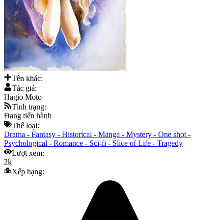
Tên khác:
Tác giả:
Hagio Moto
Tình trạng:
Đang tiến hành
Thể loại:
Drama
-
Fantasy
-
Historical
-
Manga
-
Mystery
-
One shot
-
Psychological
-
Romance
-
Sci-fi
-
Slice of Life
-
Tragedy
Lượt xem:
2k
Xếp hạng: