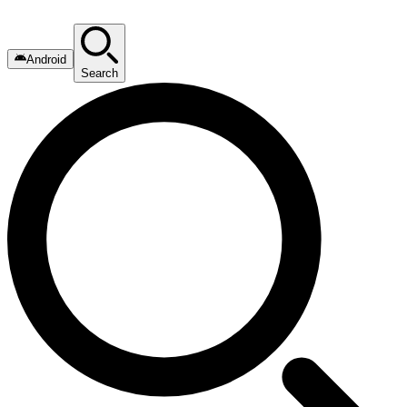
Android
Search