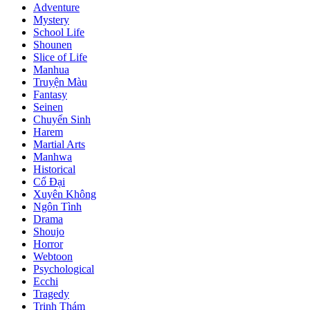
Adventure
Mystery
School Life
Shounen
Slice of Life
Manhua
Truyện Màu
Fantasy
Seinen
Chuyển Sinh
Harem
Martial Arts
Manhwa
Historical
Cổ Đại
Xuyên Không
Ngôn Tình
Drama
Shoujo
Horror
Webtoon
Psychological
Ecchi
Tragedy
Trinh Thám