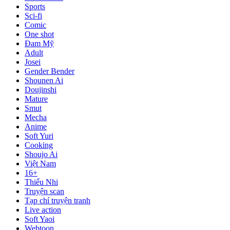
Sports
Sci-fi
Comic
One shot
Đam Mỹ
Adult
Josei
Gender Bender
Shounen Ai
Doujinshi
Mature
Smut
Mecha
Anime
Soft Yuri
Cooking
Shoujo Ai
Việt Nam
16+
Thiếu Nhi
Truyện scan
Tạp chí truyện tranh
Live action
Soft Yaoi
Webtoon