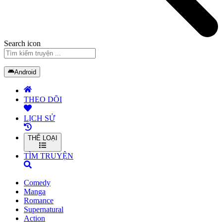
Search icon
Android
THEO DÕI
LỊCH SỬ
THỂ LOẠI
TÌM TRUYỆN
Comedy
Manga
Romance
Supernatural
Action