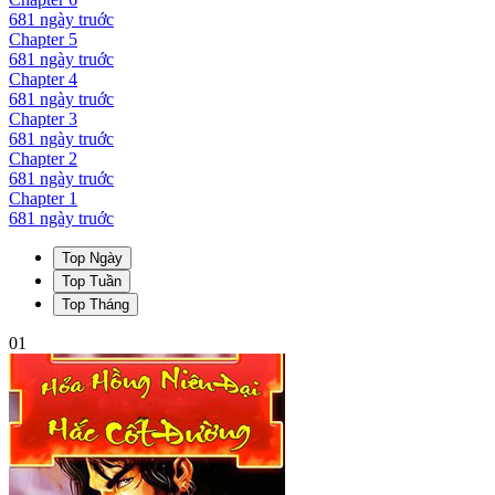
681 ngày
truớc
Chapter
5
681 ngày
truớc
Chapter
4
681 ngày
truớc
Chapter
3
681 ngày
truớc
Chapter
2
681 ngày
truớc
Chapter
1
681 ngày
truớc
Top Ngày
Top Tuần
Top Tháng
01