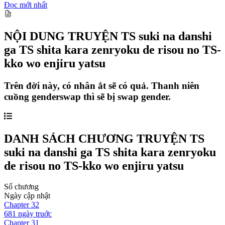
Đọc mới nhất
NỘI DUNG TRUYỆN
TS suki na danshi
ga TS shita kara zenryoku de risou no TS-
kko wo enjiru yatsu
Trên đời này, có nhân ắt sẽ có quả. Thanh niên
cuồng genderswap thì sẽ bị swap gender.
DANH SÁCH CHƯƠNG TRUYỆN
TS
suki na danshi ga TS shita kara zenryoku
de risou no TS-kko wo enjiru yatsu
Số chương
Ngày cập nhật
Chapter
32
681 ngày
truớc
Chapter
31