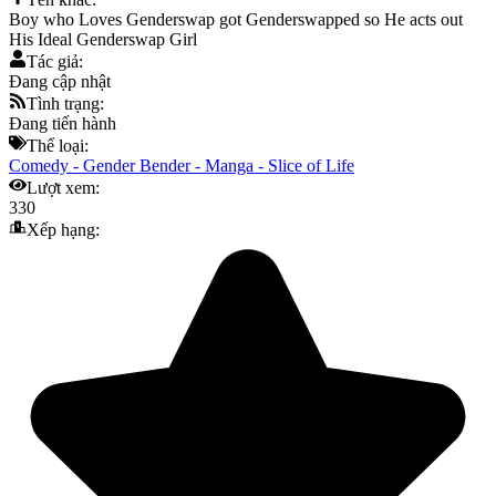
Boy who Loves Genderswap got Genderswapped so He acts out
His Ideal Genderswap Girl
Tác giả:
Đang cập nhật
Tình trạng:
Đang tiến hành
Thể loại:
Comedy
-
Gender Bender
-
Manga
-
Slice of Life
Lượt xem:
330
Xếp hạng: