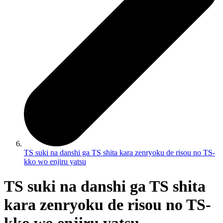
TS suki na danshi ga TS shita kara zenryoku de risou no TS-
kko wo enjiru yatsu
TS suki na danshi ga TS shita
kara zenryoku de risou no TS-
kko wo enjiru yatsu