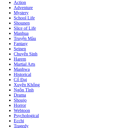
Action
Adventure
Mystery
School Life
Shounen
Slice of Life
Manhua
Truyện Màu
Fantasy
Seinen
Chuyển Sinh
Harem
Martial Arts
Manhwa
Historical
Cổ Đại
Xuyên Không
Ngôn Tình
Drama
Shoujo
Horror
Webtoon
Psychological
Ecchi
Tragedy