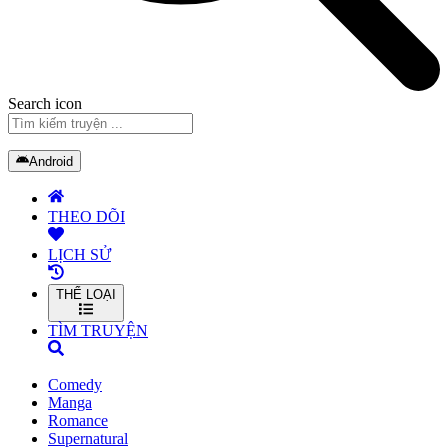
Search icon
Android
THEO DÕI
LỊCH SỬ
THỂ LOẠI
TÌM TRUYỆN
Comedy
Manga
Romance
Supernatural