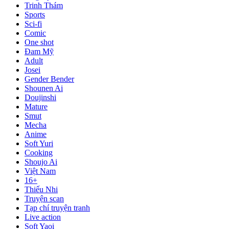
Trinh Thám
Sports
Sci-fi
Comic
One shot
Đam Mỹ
Adult
Josei
Gender Bender
Shounen Ai
Doujinshi
Mature
Smut
Mecha
Anime
Soft Yuri
Cooking
Shoujo Ai
Việt Nam
16+
Thiếu Nhi
Truyện scan
Tạp chí truyện tranh
Live action
Soft Yaoi