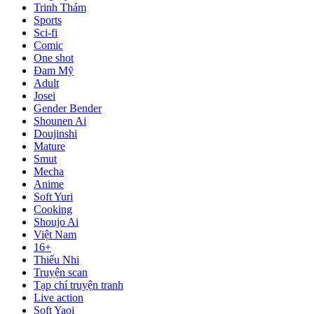
Trinh Thám
Sports
Sci-fi
Comic
One shot
Đam Mỹ
Adult
Josei
Gender Bender
Shounen Ai
Doujinshi
Mature
Smut
Mecha
Anime
Soft Yuri
Cooking
Shoujo Ai
Việt Nam
16+
Thiếu Nhi
Truyện scan
Tạp chí truyện tranh
Live action
Soft Yaoi