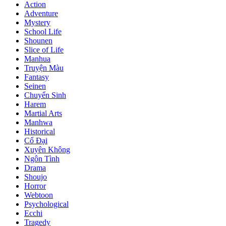
Action
Adventure
Mystery
School Life
Shounen
Slice of Life
Manhua
Truyện Màu
Fantasy
Seinen
Chuyển Sinh
Harem
Martial Arts
Manhwa
Historical
Cổ Đại
Xuyên Không
Ngôn Tình
Drama
Shoujo
Horror
Webtoon
Psychological
Ecchi
Tragedy