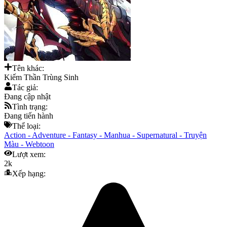
Tên khác:
Kiếm Thần Trùng Sinh
Tác giả:
Đang cập nhật
Tình trạng:
Đang tiến hành
Thể loại:
Action
-
Adventure
-
Fantasy
-
Manhua
-
Supernatural
-
Truyện
Màu
-
Webtoon
Lượt xem:
2k
Xếp hạng: