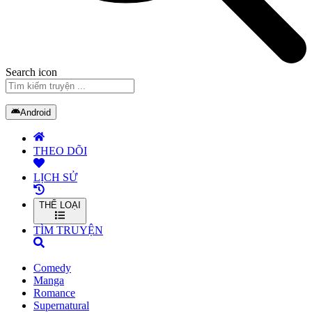
Search icon
Android
THEO DÕI
LỊCH SỬ
THỂ LOẠI
TÌM TRUYỆN
Comedy
Manga
Romance
Supernatural