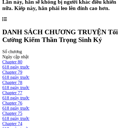
Lần này, hắn sẽ không bị người khác điều khiển
nữa. Kiếp này, hắn phải leo lên đỉnh cao hơn.
DANH SÁCH CHƯƠNG TRUYỆN
Tối
Cường Kiếm Thần Trọng Sinh Ký
Số chương
Ngày cập nhật
Chapter
80
618 ngày
truớc
Chapter
79
618 ngày
truớc
Chapter
78
618 ngày
truớc
Chapter
77
618 ngày
truớc
Chapter
76
618 ngày
truớc
Chapter
75
618 ngày
truớc
Chapter
74