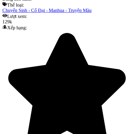
Thể loại:
Chuyển Sinh
-
Cổ Đại
-
Manhua
-
Truyện Màu
Lượt xem:
129k
Xếp hạng: