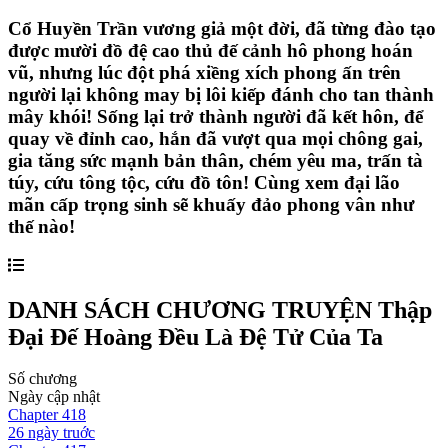
Cổ Huyền Trần vương giả một đời, đã từng đào tạo
được mười đồ đệ cao thủ đế cảnh hô phong hoán
vũ, nhưng lúc đột phá xiềng xích phong ấn trên
người lại không may bị lôi kiếp đánh cho tan thành
mây khói! Sống lại trở thành người đã kết hôn, để
quay về đỉnh cao, hắn đã vượt qua mọi chông gai,
gia tăng sức mạnh bản thân, chém yêu ma, trấn tà
túy, cứu tông tộc, cứu đồ tôn! Cùng xem đại lão
mãn cấp trọng sinh sẽ khuấy đảo phong vân như
thế nào!
DANH SÁCH CHƯƠNG TRUYỆN
Thập
Đại Đế Hoàng Đều Là Đệ Tử Của Ta
Số chương
Ngày cập nhật
Chapter
418
26 ngày
truớc