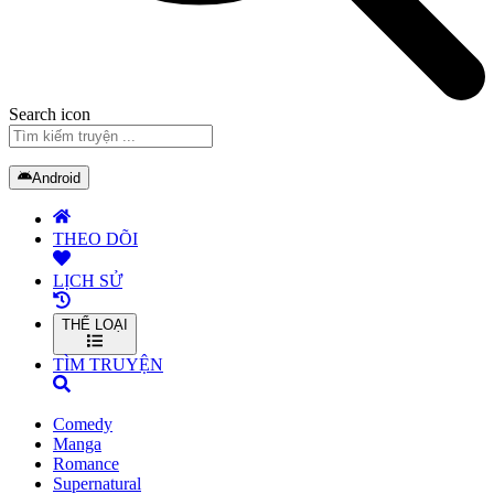
Search icon
Android
THEO DÕI
LỊCH SỬ
THỂ LOẠI
TÌM TRUYỆN
Comedy
Manga
Romance
Supernatural