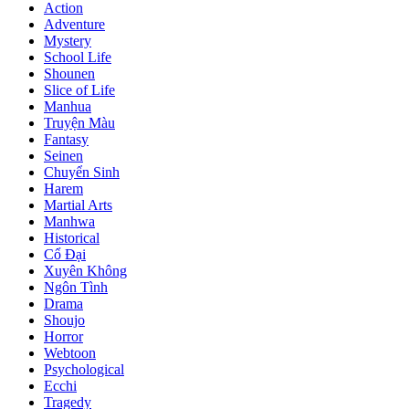
Action
Adventure
Mystery
School Life
Shounen
Slice of Life
Manhua
Truyện Màu
Fantasy
Seinen
Chuyển Sinh
Harem
Martial Arts
Manhwa
Historical
Cổ Đại
Xuyên Không
Ngôn Tình
Drama
Shoujo
Horror
Webtoon
Psychological
Ecchi
Tragedy