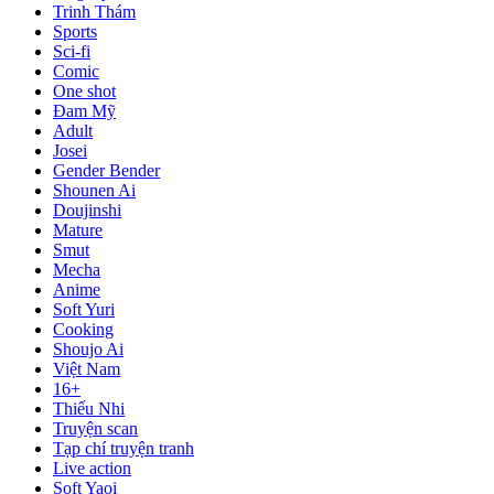
Trinh Thám
Sports
Sci-fi
Comic
One shot
Đam Mỹ
Adult
Josei
Gender Bender
Shounen Ai
Doujinshi
Mature
Smut
Mecha
Anime
Soft Yuri
Cooking
Shoujo Ai
Việt Nam
16+
Thiếu Nhi
Truyện scan
Tạp chí truyện tranh
Live action
Soft Yaoi