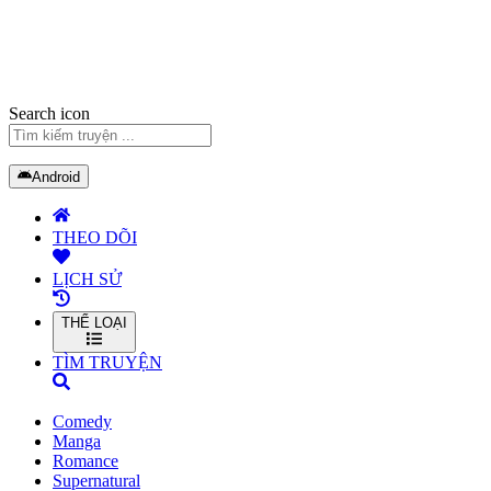
Search icon
Android
THEO DÕI
LỊCH SỬ
THỂ LOẠI
TÌM TRUYỆN
Comedy
Manga
Romance
Supernatural