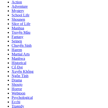
Action
Adventure
Mystery
School Life
Shounen
Slice of Life
Manhua
Truyện Màu
Fantasy
Seinen
Chuyển Sinh
Harem
Martial Arts
Manhwa
Historical
Cổ Đại
Xuyên Không
Ngôn Tình
Drama
Shoujo
Horror
Webtoon
Psychological
Ecchi
Tragedy