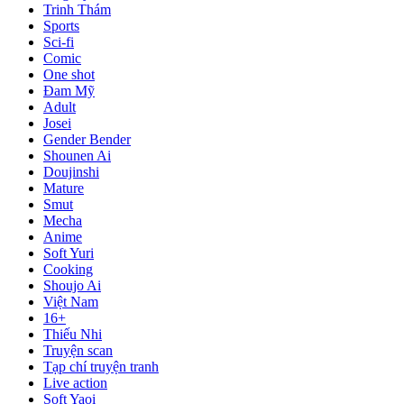
Trinh Thám
Sports
Sci-fi
Comic
One shot
Đam Mỹ
Adult
Josei
Gender Bender
Shounen Ai
Doujinshi
Mature
Smut
Mecha
Anime
Soft Yuri
Cooking
Shoujo Ai
Việt Nam
16+
Thiếu Nhi
Truyện scan
Tạp chí truyện tranh
Live action
Soft Yaoi