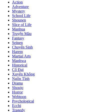
Action
Adventure
Mystery
School Life
Shounen
Slice of Life
Manhua
Truyện Màu
Fantasy
Seinen
Chuyển Sinh
Harem
Martial Arts
Manhwa
Historical
Cổ Đại
Xuyên Không
Ngôn Tình
Drama
Shoujo
Horror
Webtoon
Psychological
Ecchi
Tragedy