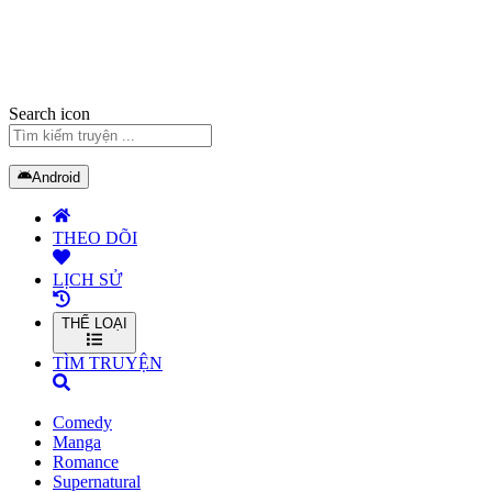
Search icon
Android
THEO DÕI
LỊCH SỬ
THỂ LOẠI
TÌM TRUYỆN
Comedy
Manga
Romance
Supernatural