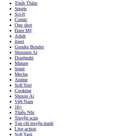
Trinh Thám
Sports
Sci-fi
Comic
One shot
Đam Mỹ
Adult
Josei
Gender Bender
Shounen Ai
Doujinshi
Mature
Smut
Mecha
Anime
Soft Yuri
Cooking
Shoujo Ai
Việt Nam
16+
Thiếu Nhi
Truyện scan
Tạp chí truyện tranh
Live action
Soft Yaoi