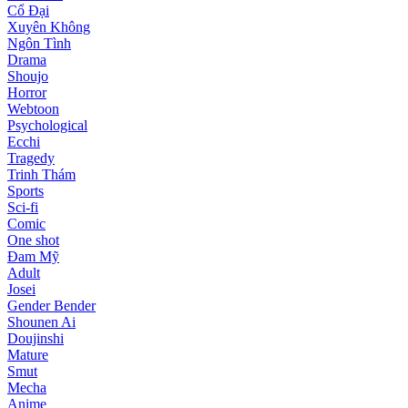
Cổ Đại
Xuyên Không
Ngôn Tình
Drama
Shoujo
Horror
Webtoon
Psychological
Ecchi
Tragedy
Trinh Thám
Sports
Sci-fi
Comic
One shot
Đam Mỹ
Adult
Josei
Gender Bender
Shounen Ai
Doujinshi
Mature
Smut
Mecha
Anime