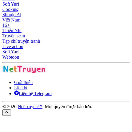
Soft Yuri
Cooking
Shoujo Ai
Việt Nam
16+
Thiếu Nhi
Truyện scan
Tạp chí truyện tranh
Live action
Soft Yaoi
Webtoon
Giới thiệu
Liên hệ
Liên hệ Telegram
©
2026
NetTruyen™
. Mọi quyền được bảo lưu.