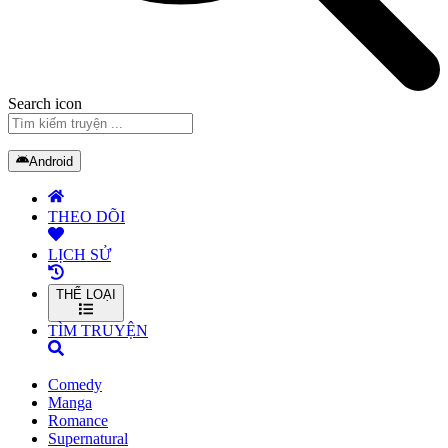
Search icon
Android
THEO DÕI
LỊCH SỬ
THỂ LOẠI
TÌM TRUYỆN
Comedy
Manga
Romance
Supernatural