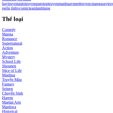
hay
truyenqqto
truyenqqgo
toptruyen
manhuavn
nettruyen
cmanga
saytru
ngôn tình
vcomic
teamlanhlung
Thể loại
Comedy
Manga
Romance
Supernatural
Action
Adventure
Mystery
School Life
Shounen
Slice of Life
Manhua
Truyện Màu
Fantasy
Seinen
Chuyển Sinh
Harem
Martial Arts
Manhwa
Historical