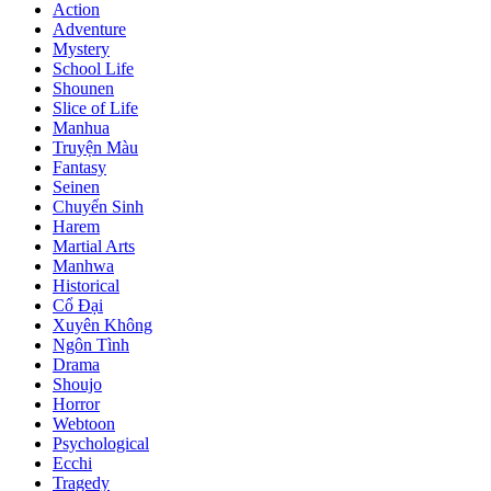
Action
Adventure
Mystery
School Life
Shounen
Slice of Life
Manhua
Truyện Màu
Fantasy
Seinen
Chuyển Sinh
Harem
Martial Arts
Manhwa
Historical
Cổ Đại
Xuyên Không
Ngôn Tình
Drama
Shoujo
Horror
Webtoon
Psychological
Ecchi
Tragedy