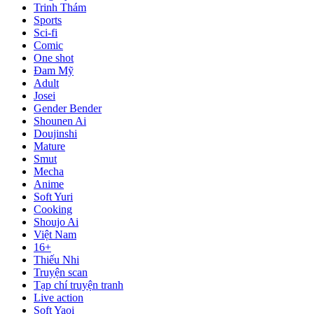
Trinh Thám
Sports
Sci-fi
Comic
One shot
Đam Mỹ
Adult
Josei
Gender Bender
Shounen Ai
Doujinshi
Mature
Smut
Mecha
Anime
Soft Yuri
Cooking
Shoujo Ai
Việt Nam
16+
Thiếu Nhi
Truyện scan
Tạp chí truyện tranh
Live action
Soft Yaoi