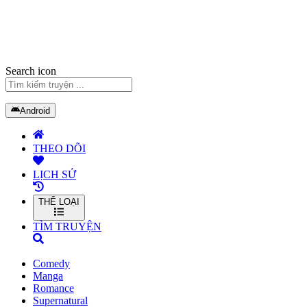
Search icon
Android
THEO DÕI
LỊCH SỬ
THỂ LOẠI
TÌM TRUYỆN
Comedy
Manga
Romance
Supernatural