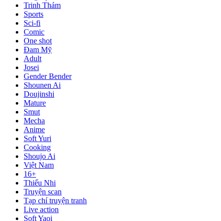
Trinh Thám
Sports
Sci-fi
Comic
One shot
Đam Mỹ
Adult
Josei
Gender Bender
Shounen Ai
Doujinshi
Mature
Smut
Mecha
Anime
Soft Yuri
Cooking
Shoujo Ai
Việt Nam
16+
Thiếu Nhi
Truyện scan
Tạp chí truyện tranh
Live action
Soft Yaoi