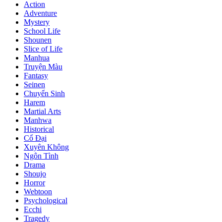
Action
Adventure
Mystery
School Life
Shounen
Slice of Life
Manhua
Truyện Màu
Fantasy
Seinen
Chuyển Sinh
Harem
Martial Arts
Manhwa
Historical
Cổ Đại
Xuyên Không
Ngôn Tình
Drama
Shoujo
Horror
Webtoon
Psychological
Ecchi
Tragedy