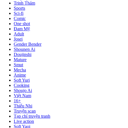
Trinh Thám
Sports
Sci-fi
Comic
One shot
Đam Mỹ
Adult
Josei
Gender Bender
Shounen Ai
Doujinshi
Mature
Smut
Mecha
Anime
Soft Yuri
Cooking
Shoujo Ai
Việt Nam
16+
Thiếu Nhi
Truyện scan
Tạp chí truyện tranh
Live action
Soft Yaoi