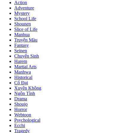
Action
Adventure
Mystery
School Life
Shounen
Slice of Life
Manhua
Truyện Màu
Fantasy
Seinen
Chuyển Sinh
Harem
Martial Arts
Manhwa
Historical
Cổ Đại
Xuyên Không
Ngôn Tình
Drama
Shoujo
Horror
Webtoon
Psychological
Ecchi
Tragedy