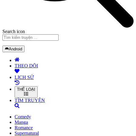
Search icon
Android
THEO DÕI
LỊCH SỬ
THỂ LOẠI
TÌM TRUYỆN
Comedy
Manga
Romance
Supernatural