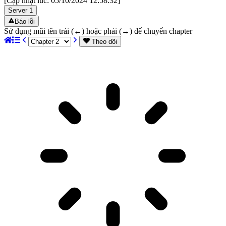
[Cập nhật lúc:
05/10/2024 12:58:32
]
Server
1
Báo lỗi
Sử dụng mũi tên trái (←) hoặc phải (→) để chuyển chapter
Theo dõi