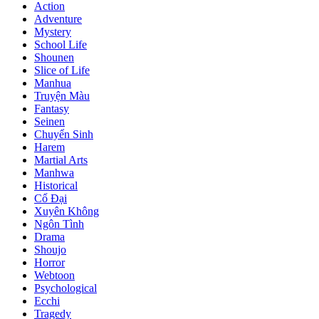
Action
Adventure
Mystery
School Life
Shounen
Slice of Life
Manhua
Truyện Màu
Fantasy
Seinen
Chuyển Sinh
Harem
Martial Arts
Manhwa
Historical
Cổ Đại
Xuyên Không
Ngôn Tình
Drama
Shoujo
Horror
Webtoon
Psychological
Ecchi
Tragedy