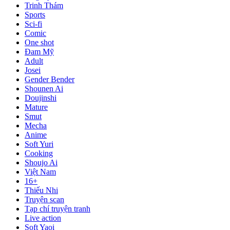
Trinh Thám
Sports
Sci-fi
Comic
One shot
Đam Mỹ
Adult
Josei
Gender Bender
Shounen Ai
Doujinshi
Mature
Smut
Mecha
Anime
Soft Yuri
Cooking
Shoujo Ai
Việt Nam
16+
Thiếu Nhi
Truyện scan
Tạp chí truyện tranh
Live action
Soft Yaoi