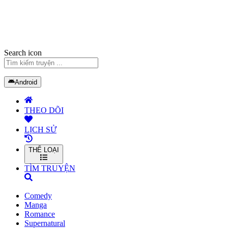
Search icon
Android
THEO DÕI
LỊCH SỬ
THỂ LOẠI
TÌM TRUYỆN
Comedy
Manga
Romance
Supernatural