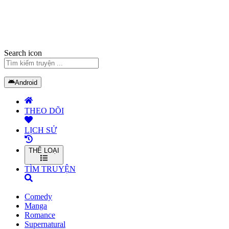
Search icon
Android
THEO DÕI
LỊCH SỬ
THỂ LOẠI
TÌM TRUYỆN
Comedy
Manga
Romance
Supernatural