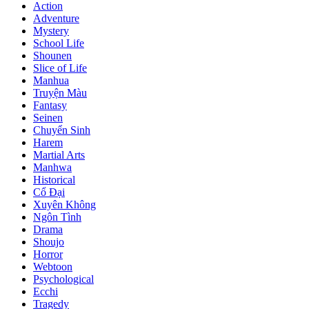
Action
Adventure
Mystery
School Life
Shounen
Slice of Life
Manhua
Truyện Màu
Fantasy
Seinen
Chuyển Sinh
Harem
Martial Arts
Manhwa
Historical
Cổ Đại
Xuyên Không
Ngôn Tình
Drama
Shoujo
Horror
Webtoon
Psychological
Ecchi
Tragedy