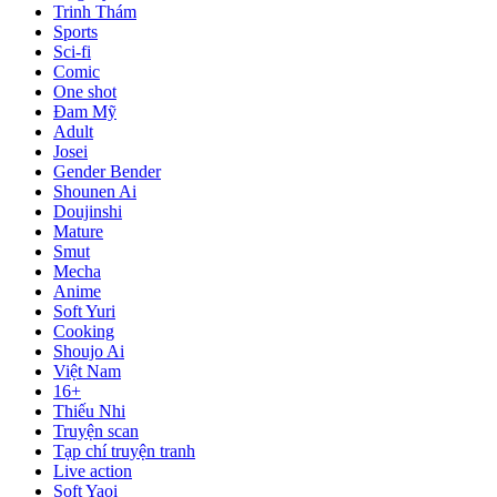
Trinh Thám
Sports
Sci-fi
Comic
One shot
Đam Mỹ
Adult
Josei
Gender Bender
Shounen Ai
Doujinshi
Mature
Smut
Mecha
Anime
Soft Yuri
Cooking
Shoujo Ai
Việt Nam
16+
Thiếu Nhi
Truyện scan
Tạp chí truyện tranh
Live action
Soft Yaoi