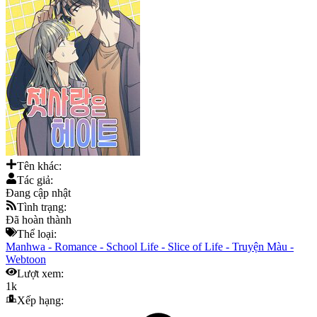
Tên khác:
Tác giả:
Đang cập nhật
Tình trạng:
Đã hoàn thành
Thể loại:
Manhwa
-
Romance
-
School Life
-
Slice of Life
-
Truyện Màu
-
Webtoon
Lượt xem:
1k
Xếp hạng: