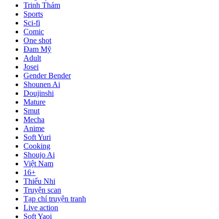
Trinh Thám
Sports
Sci-fi
Comic
One shot
Đam Mỹ
Adult
Josei
Gender Bender
Shounen Ai
Doujinshi
Mature
Smut
Mecha
Anime
Soft Yuri
Cooking
Shoujo Ai
Việt Nam
16+
Thiếu Nhi
Truyện scan
Tạp chí truyện tranh
Live action
Soft Yaoi