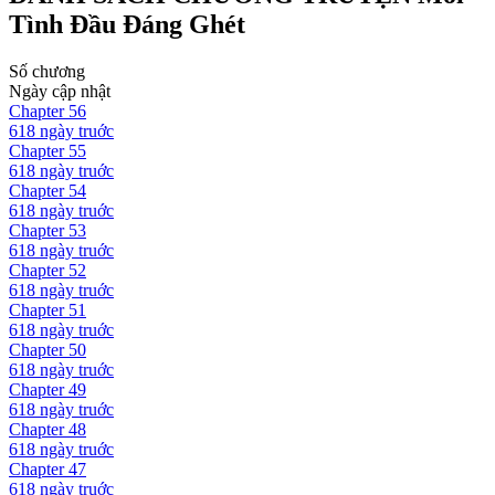
Tình Đầu Đáng Ghét
Số chương
Ngày cập nhật
Chapter
56
618 ngày
truớc
Chapter
55
618 ngày
truớc
Chapter
54
618 ngày
truớc
Chapter
53
618 ngày
truớc
Chapter
52
618 ngày
truớc
Chapter
51
618 ngày
truớc
Chapter
50
618 ngày
truớc
Chapter
49
618 ngày
truớc
Chapter
48
618 ngày
truớc
Chapter
47
618 ngày
truớc