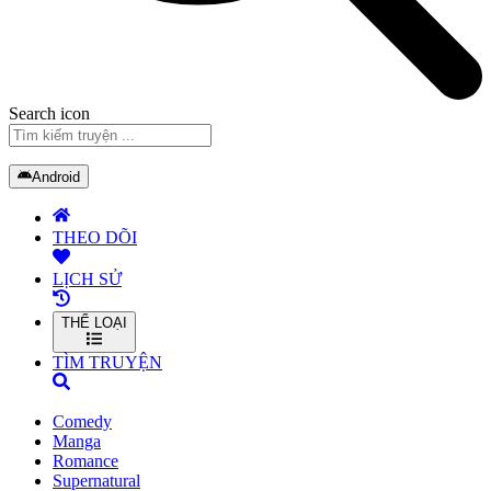
Search icon
Android
THEO DÕI
LỊCH SỬ
THỂ LOẠI
TÌM TRUYỆN
Comedy
Manga
Romance
Supernatural