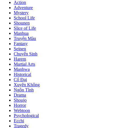
Action
Adventure
Mystery
School Life
Shounen
Slice of Life
Manhua
Truyện Màu
Fantasy
Seinen
Chuyển Sinh
Harem
Martial Arts
Manhwa
Historical
Cổ Đại
Xuyên Không
Ngôn Tình
Drama
Shoujo
Horror
Webtoon
Psychological
Ecchi
Tragedy