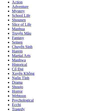
Action
Adventure
Mystery
School Life
Shounen
Slice of Life
Manhua
Truyện Màu
Fantasy
Seinen
Chuyển Sinh
Harem
Martial Arts
Manhwa
Historical
Cổ Đại
Xuyên Không
Ngôn Tình
Drama
Shoujo
Horror
Webtoon
Psychological
Ecchi
Tragedy