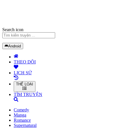
Search icon
Android
THEO DÕI
LỊCH SỬ
THỂ LOẠI
TÌM TRUYỆN
Comedy
Manga
Romance
Supernatural