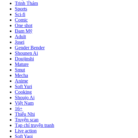
Trinh Thám
Sports
Sci-fi
Comic
One shot
Đam Mỹ
Adult
Josei
Gender Bender
Shounen Ai
Doujinshi
Mature
Smut
Mecha
Anime
Soft Yuri
Cooking
Shoujo Ai
Việt Nam
16+
Thiếu Nhi
Truyện scan
Tạp chí truyện tranh
Live action
Soft Yaoi