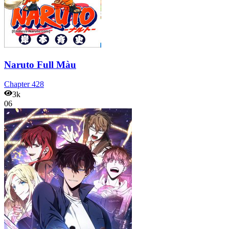
Naruto Full Màu
Chapter
428
3k
06