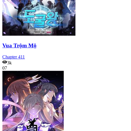
Vua Trộm Mộ
Chapter
411
3k
07