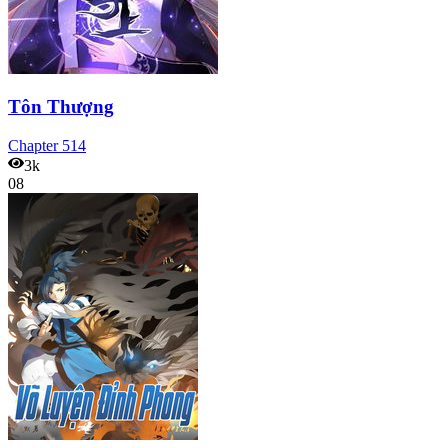
Tôn Thượng
Chapter
514
3k
08