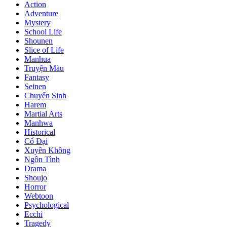
Action
Adventure
Mystery
School Life
Shounen
Slice of Life
Manhua
Truyện Màu
Fantasy
Seinen
Chuyển Sinh
Harem
Martial Arts
Manhwa
Historical
Cổ Đại
Xuyên Không
Ngôn Tình
Drama
Shoujo
Horror
Webtoon
Psychological
Ecchi
Tragedy