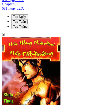
Chapter
0
681 ngày
truớc
Top Ngày
Top Tuần
Top Tháng
01