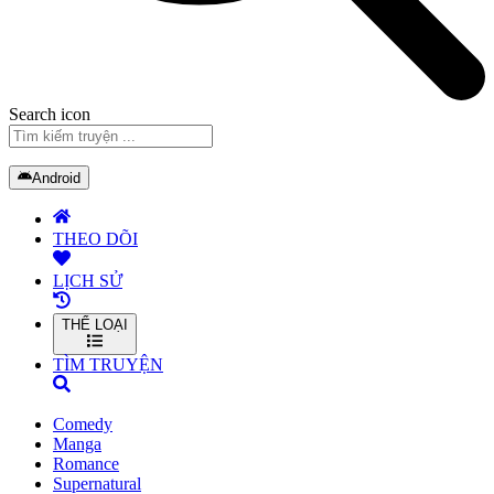
Search icon
Android
THEO DÕI
LỊCH SỬ
THỂ LOẠI
TÌM TRUYỆN
Comedy
Manga
Romance
Supernatural