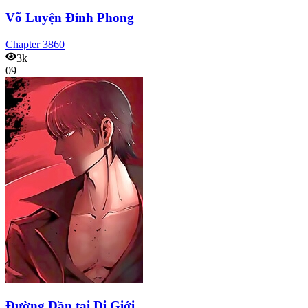
Võ Luyện Đỉnh Phong
Chapter
3860
3k
09
Đường Dần tại Dị Giới