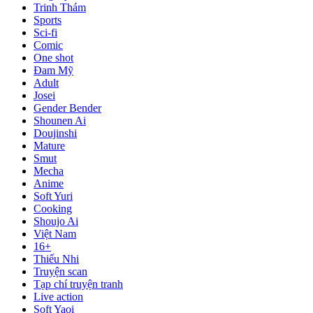
Trinh Thám
Sports
Sci-fi
Comic
One shot
Đam Mỹ
Adult
Josei
Gender Bender
Shounen Ai
Doujinshi
Mature
Smut
Mecha
Anime
Soft Yuri
Cooking
Shoujo Ai
Việt Nam
16+
Thiếu Nhi
Truyện scan
Tạp chí truyện tranh
Live action
Soft Yaoi