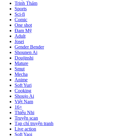
Trinh Thám
Sports
Sci-fi
Comic
One shot
Đam Mỹ
Adult
Josei
Gender Bender
Shounen Ai
Doujinshi
Mature
Smut
Mecha
Anime
Soft Yuri
Cooking
Shoujo Ai
Việt Nam
16+
Thiếu Nhi
Truyện scan
Tạp chí truyện tranh
Live action
Soft Yaoi