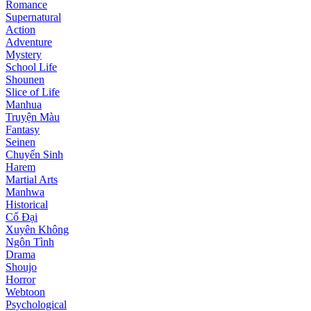
Romance
Supernatural
Action
Adventure
Mystery
School Life
Shounen
Slice of Life
Manhua
Truyện Màu
Fantasy
Seinen
Chuyển Sinh
Harem
Martial Arts
Manhwa
Historical
Cổ Đại
Xuyên Không
Ngôn Tình
Drama
Shoujo
Horror
Webtoon
Psychological