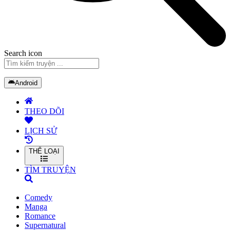
Search icon
Android
THEO DÕI
LỊCH SỬ
THỂ LOẠI
TÌM TRUYỆN
Comedy
Manga
Romance
Supernatural