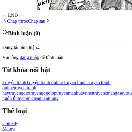
--- END ---
Chap trước
Chap sau
Bình luận (0)
Đang tải bình luận...
Vui lòng
đăng nhập
để bình luận
Từ khóa nổi bật
Truyện tranh
Truyện tranh online
Truyen tranh
Truyen tranh
online
truyen tranh
hay
truyenqqto
truyenqqgo
toptruyen
manhuavn
nettruyen
cmanga
saytru
ngôn tình
vcomic
teamlanhlung
Thể loại
Comedy
Manga