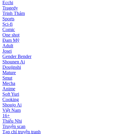
Ecchi
Tragedy
Trinh Thám
Sports
Sci-fi
Comic
One shot
Đam Mỹ
Adult
Josei
Gender Bender
Shounen Ai
Doujinshi
Mature
Smut
Mecha
Anime
Soft Yuri
Cooking
Shoujo Ai
Việt Nam
16+
Thiếu Nhi
Truyện scan
Tạp chí truyện tranh