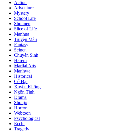
Action
Adventure
Mystery
School Life
Shounen
Slice of Life
Manhua
Truyện Màu
Fantasy
Seinen
Chuyển Sinh
Harem
Martial Arts
Manhwa
Historical
Cổ Đại
Xuyên Không
Ngôn Tình
Drama
Shoujo
Horror
Webtoon
Psychological
Ecchi
Tragedy