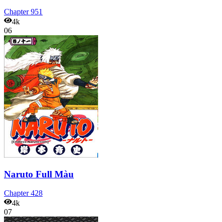
Chapter
951
4k
06
Naruto Full Màu
Chapter
428
4k
07