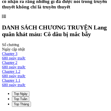
cô nhận ra rằng những gì đã được nói trong truyền
thuyết không chỉ là truyền thuyết
DANH SÁCH CHƯƠNG TRUYỆN
Lang
quân khát máu: Cô dâu bị mắc bẫy
Số chương
Ngày cập nhật
Chapter
3
680 ngày
truớc
Chapter
2
680 ngày
truớc
Chapter
1.2
680 ngày
truớc
Chapter
1.1
680 ngày
truớc
Top Ngày
Top Tuần
Top Tháng