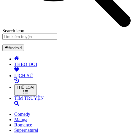
Search icon
Android
THEO DÕI
LỊCH SỬ
THỂ LOẠI
TÌM TRUYỆN
Comedy
Manga
Romance
Supernatural