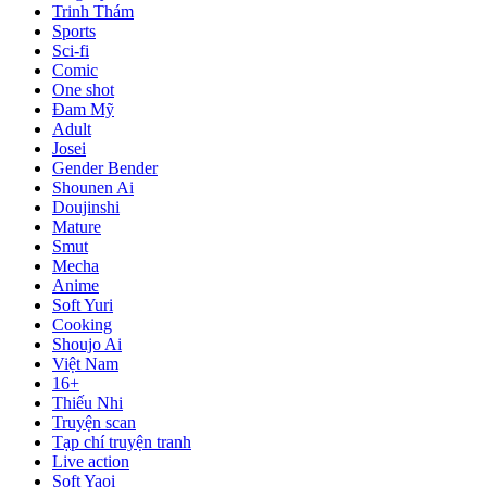
Trinh Thám
Sports
Sci-fi
Comic
One shot
Đam Mỹ
Adult
Josei
Gender Bender
Shounen Ai
Doujinshi
Mature
Smut
Mecha
Anime
Soft Yuri
Cooking
Shoujo Ai
Việt Nam
16+
Thiếu Nhi
Truyện scan
Tạp chí truyện tranh
Live action
Soft Yaoi