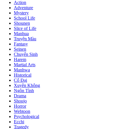
Action
Adventure
Mystery
School Life
Shounen
Slice of Life
Manhua
Truyện Màu
Fantasy
Seinen
Chuyển Sinh
Harem
Martial Arts
Manhwa
Historical
Cổ Đại
Xuyên Không
Ngôn Tình
Drama
Shoujo
Horror
Webtoon
Psychological
Ecchi
Tragedy