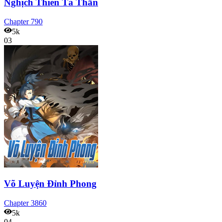
Nghịch Thiên Tà Thần
Chapter
790
5k
03
Võ Luyện Đỉnh Phong
Chapter
3860
5k
04