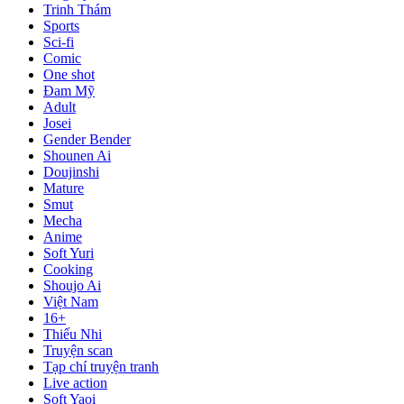
Trinh Thám
Sports
Sci-fi
Comic
One shot
Đam Mỹ
Adult
Josei
Gender Bender
Shounen Ai
Doujinshi
Mature
Smut
Mecha
Anime
Soft Yuri
Cooking
Shoujo Ai
Việt Nam
16+
Thiếu Nhi
Truyện scan
Tạp chí truyện tranh
Live action
Soft Yaoi