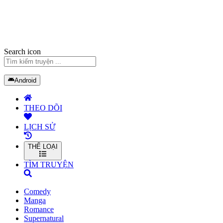
Search icon
Android
THEO DÕI
LỊCH SỬ
THỂ LOẠI
TÌM TRUYỆN
Comedy
Manga
Romance
Supernatural