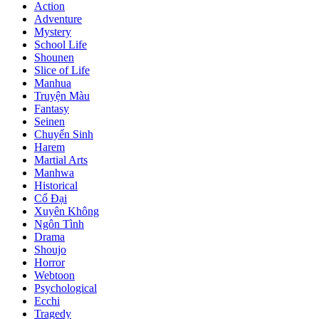
Action
Adventure
Mystery
School Life
Shounen
Slice of Life
Manhua
Truyện Màu
Fantasy
Seinen
Chuyển Sinh
Harem
Martial Arts
Manhwa
Historical
Cổ Đại
Xuyên Không
Ngôn Tình
Drama
Shoujo
Horror
Webtoon
Psychological
Ecchi
Tragedy