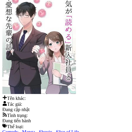
Tên khác:
Tác giả:
Đang cập nhật
Tình trạng:
Đang tiến hành
Thể loại:
Comedy
-
Manga
-
Shoujo
-
Slice of Life