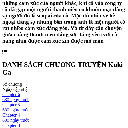
những cảm xúc của người khác, khi cô vào công ty
cô đã gặp một người thanh niên có khuôn mặt đáng
sợ người đó là senpai của cô. Mặc dù nhìn vẻ bè
ngoại đáng sợ nhưng bên trong anh là một người có
rất nhiều cảm xúc đáng yêu. Và từ đây câu chuyện
giữa chàng thanh niên đáng sợ( đáng yêu) với cô
nàng nhìn được cảm xúc xin được mở màn
DANH SÁCH CHƯƠNG TRUYỆN
Kuki
Ga
Số chương
Ngày cập nhật
Chapter
6
680 ngày
truớc
Chapter
5
680 ngày
truớc
Chapter
4
680 ngày
truớc
Chapter
3