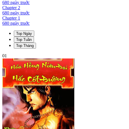
680 ngày
truớc
Chapter
2
680 ngày
truớc
Chapter
1
680 ngày
truớc
Top Ngày
Top Tuần
Top Tháng
01