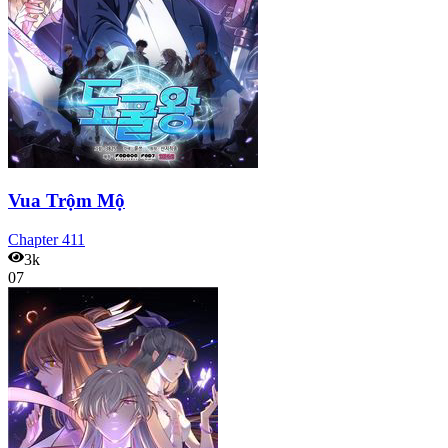
Vua Trộm Mộ
Chapter
411
3k
07