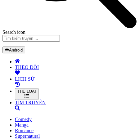
Search icon
Android
THEO DÕI
LỊCH SỬ
THỂ LOẠI
TÌM TRUYỆN
Comedy
Manga
Romance
Supernatural