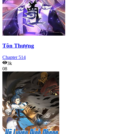
Tôn Thượng
Chapter
514
3k
08