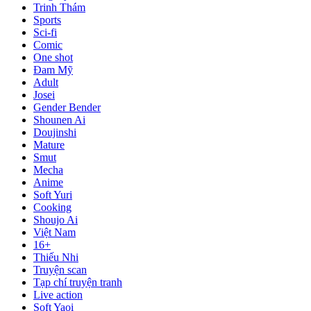
Trinh Thám
Sports
Sci-fi
Comic
One shot
Đam Mỹ
Adult
Josei
Gender Bender
Shounen Ai
Doujinshi
Mature
Smut
Mecha
Anime
Soft Yuri
Cooking
Shoujo Ai
Việt Nam
16+
Thiếu Nhi
Truyện scan
Tạp chí truyện tranh
Live action
Soft Yaoi