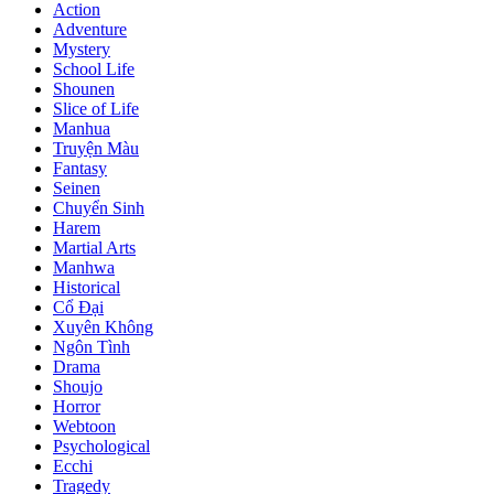
Action
Adventure
Mystery
School Life
Shounen
Slice of Life
Manhua
Truyện Màu
Fantasy
Seinen
Chuyển Sinh
Harem
Martial Arts
Manhwa
Historical
Cổ Đại
Xuyên Không
Ngôn Tình
Drama
Shoujo
Horror
Webtoon
Psychological
Ecchi
Tragedy