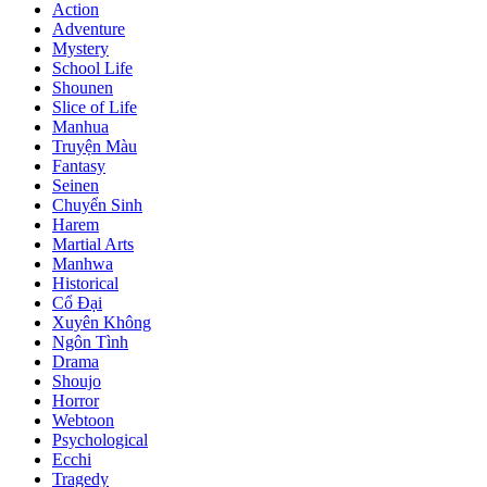
Action
Adventure
Mystery
School Life
Shounen
Slice of Life
Manhua
Truyện Màu
Fantasy
Seinen
Chuyển Sinh
Harem
Martial Arts
Manhwa
Historical
Cổ Đại
Xuyên Không
Ngôn Tình
Drama
Shoujo
Horror
Webtoon
Psychological
Ecchi
Tragedy