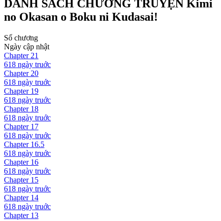
DANH SÁCH CHƯƠNG TRUYỆN
Kimi
no Okasan o Boku ni Kudasai!
Số chương
Ngày cập nhật
Chapter
21
618 ngày
truớc
Chapter
20
618 ngày
truớc
Chapter
19
618 ngày
truớc
Chapter
18
618 ngày
truớc
Chapter
17
618 ngày
truớc
Chapter
16.5
618 ngày
truớc
Chapter
16
618 ngày
truớc
Chapter
15
618 ngày
truớc
Chapter
14
618 ngày
truớc
Chapter
13