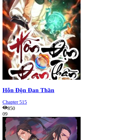
Hỗn Độn Đan Thần
Chapter
515
850
09