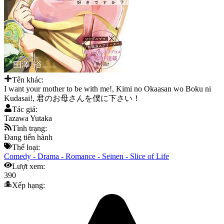
Tên khác:
I want your mother to be with me!, Kimi no Okaasan wo Boku ni
Kudasai!, 君のお母さんを僕に下さい！
Tác giả:
Tazawa Yutaka
Tình trạng:
Đang tiến hành
Thể loại:
Comedy
-
Drama
-
Romance
-
Seinen
-
Slice of Life
Lượt xem:
390
Xếp hạng: