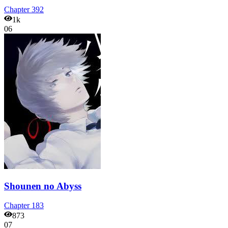
Chapter
392
1k
06
Shounen no Abyss
Chapter
183
873
07