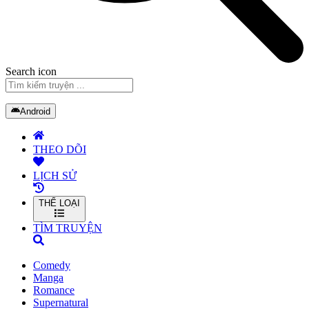
Search icon
Android
THEO DÕI
LỊCH SỬ
THỂ LOẠI
TÌM TRUYỆN
Comedy
Manga
Romance
Supernatural