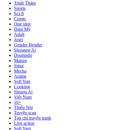
Trinh Thám
Sports
Sci-fi
Comic
One shot
Đam Mỹ
Adult
Josei
Gender Bender
Shounen Ai
Doujinshi
Mature
Smut
Mecha
Anime
Soft Yuri
Cooking
Shoujo Ai
Việt Nam
16+
Thiếu Nhi
Truyện scan
Tạp chí truyện tranh
Live action
Soft Yaoi