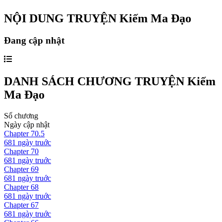
NỘI DUNG TRUYỆN
Kiếm Ma Đạo
Đang cập nhật
DANH SÁCH CHƯƠNG TRUYỆN
Kiếm
Ma Đạo
Số chương
Ngày cập nhật
Chapter
70.5
681 ngày
truớc
Chapter
70
681 ngày
truớc
Chapter
69
681 ngày
truớc
Chapter
68
681 ngày
truớc
Chapter
67
681 ngày
truớc