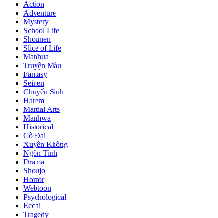
Action
Adventure
Mystery
School Life
Shounen
Slice of Life
Manhua
Truyện Màu
Fantasy
Seinen
Chuyển Sinh
Harem
Martial Arts
Manhwa
Historical
Cổ Đại
Xuyên Không
Ngôn Tình
Drama
Shoujo
Horror
Webtoon
Psychological
Ecchi
Tragedy