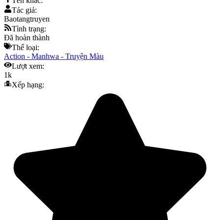
Tên khác:
Tác giả:
Baotangtruyen
Tình trạng:
Đã hoàn thành
Thể loại:
Action
-
Manhwa
-
Truyện Màu
Lượt xem:
1k
Xếp hạng: