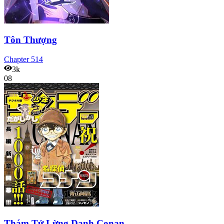
Tôn Thượng
Chapter
514
3k
08
Thám Tử Lừng Danh Conan