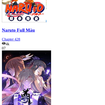
Naruto Full Màu
Chapter
428
4k
07