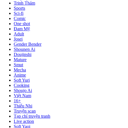
Trinh Thám
Sports
Sci-fi
Comic
One shot
Đam Mỹ
Adult
Josei
Gender Bender
Shounen Ai
Doujinshi
Mature
Smut
Mecha
Anime
Soft Yuri
Cooking
Shoujo Ai
Việt Nam
16+
Thiếu Nhi
Truyện scan
Tạp chí truyện tranh
Live action
Soft Yaoi