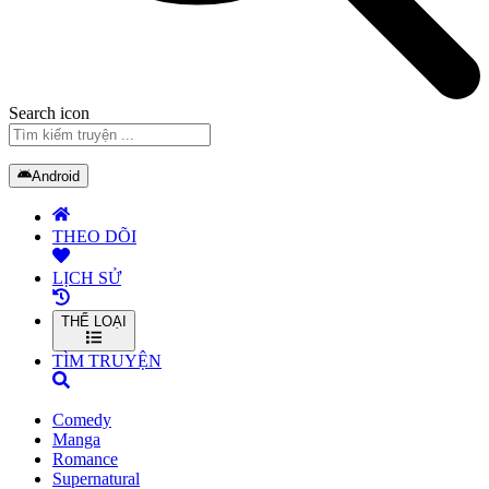
Search icon
Android
THEO DÕI
LỊCH SỬ
THỂ LOẠI
TÌM TRUYỆN
Comedy
Manga
Romance
Supernatural