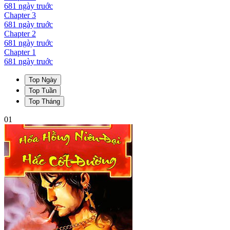
681 ngày
truớc
Chapter
3
681 ngày
truớc
Chapter
2
681 ngày
truớc
Chapter
1
681 ngày
truớc
Top Ngày
Top Tuần
Top Tháng
01