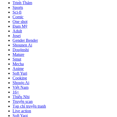
Trinh Thám
Sports
Sci-fi
Comic
One shot
Đam Mỹ
Adult
Josei
Gender Bender
Shounen Ai
Doujinshi
Mature
Smut
Mecha
Anime
Soft Yuri
Cooking
Shoujo Ai
Việt Nam
16+
Thiếu Nhi
Truyện scan
Tạp chí truyện tranh
Live action
Soft Yaoi