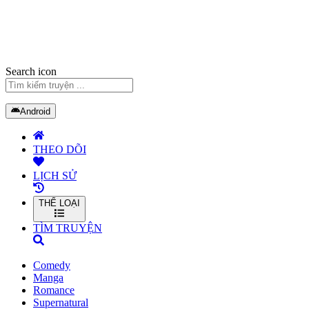
Search icon
Android
THEO DÕI
LỊCH SỬ
THỂ LOẠI
TÌM TRUYỆN
Comedy
Manga
Romance
Supernatural