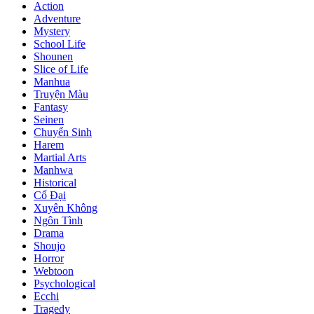
Action
Adventure
Mystery
School Life
Shounen
Slice of Life
Manhua
Truyện Màu
Fantasy
Seinen
Chuyển Sinh
Harem
Martial Arts
Manhwa
Historical
Cổ Đại
Xuyên Không
Ngôn Tình
Drama
Shoujo
Horror
Webtoon
Psychological
Ecchi
Tragedy