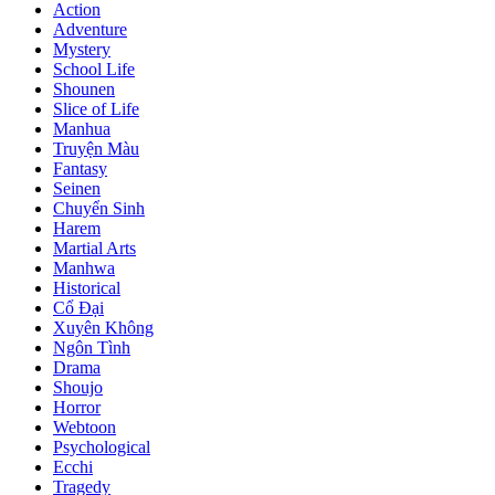
Action
Adventure
Mystery
School Life
Shounen
Slice of Life
Manhua
Truyện Màu
Fantasy
Seinen
Chuyển Sinh
Harem
Martial Arts
Manhwa
Historical
Cổ Đại
Xuyên Không
Ngôn Tình
Drama
Shoujo
Horror
Webtoon
Psychological
Ecchi
Tragedy