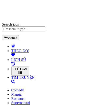
Search icon
Android
THEO DÕI
LỊCH SỬ
THỂ LOẠI
TÌM TRUYỆN
Comedy
Manga
Romance
Supernatural