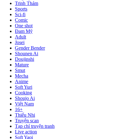
Trinh Thám
Sports
Sci-fi
Comic
One shot
Đam Mỹ
Adult
Josei
Gender Bender
Shounen Ai
Doujinshi
Mature
Smut
Mecha
Anime
Soft Yuri
Cooking
Shoujo Ai
Việt Nam
16+
Thiếu Nhi
Truyện scan
Tạp chí truyện tranh
Live action
Soft Yaoi