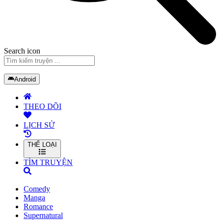
Search icon
Android
THEO DÕI
LỊCH SỬ
THỂ LOẠI
TÌM TRUYỆN
Comedy
Manga
Romance
Supernatural