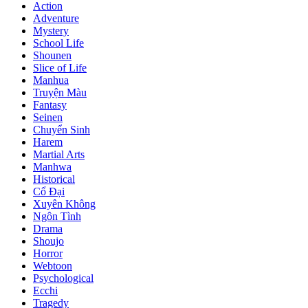
Action
Adventure
Mystery
School Life
Shounen
Slice of Life
Manhua
Truyện Màu
Fantasy
Seinen
Chuyển Sinh
Harem
Martial Arts
Manhwa
Historical
Cổ Đại
Xuyên Không
Ngôn Tình
Drama
Shoujo
Horror
Webtoon
Psychological
Ecchi
Tragedy