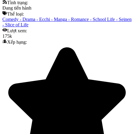
Tình trạng:
Đang tiến hành
Thể loại:
Comedy
-
Drama
-
Ecchi
-
Manga
-
Romance
-
School Life
-
Seinen
-
Slice of Life
Lượt xem:
175k
Xếp hạng: