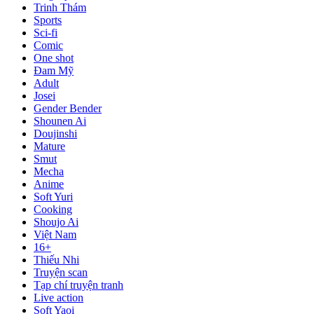
Trinh Thám
Sports
Sci-fi
Comic
One shot
Đam Mỹ
Adult
Josei
Gender Bender
Shounen Ai
Doujinshi
Mature
Smut
Mecha
Anime
Soft Yuri
Cooking
Shoujo Ai
Việt Nam
16+
Thiếu Nhi
Truyện scan
Tạp chí truyện tranh
Live action
Soft Yaoi