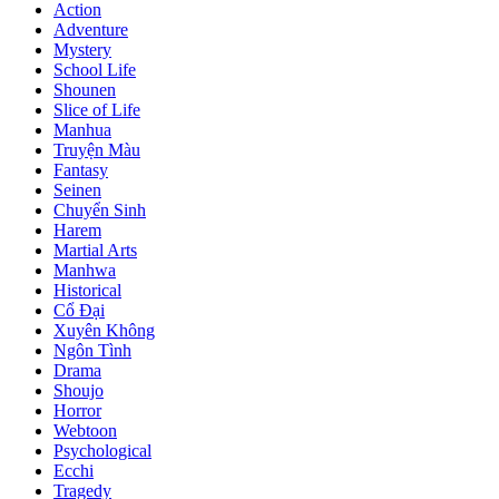
Action
Adventure
Mystery
School Life
Shounen
Slice of Life
Manhua
Truyện Màu
Fantasy
Seinen
Chuyển Sinh
Harem
Martial Arts
Manhwa
Historical
Cổ Đại
Xuyên Không
Ngôn Tình
Drama
Shoujo
Horror
Webtoon
Psychological
Ecchi
Tragedy