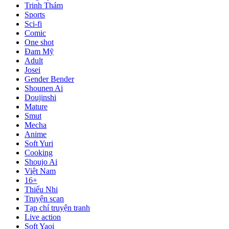
Trinh Thám
Sports
Sci-fi
Comic
One shot
Đam Mỹ
Adult
Josei
Gender Bender
Shounen Ai
Doujinshi
Mature
Smut
Mecha
Anime
Soft Yuri
Cooking
Shoujo Ai
Việt Nam
16+
Thiếu Nhi
Truyện scan
Tạp chí truyện tranh
Live action
Soft Yaoi