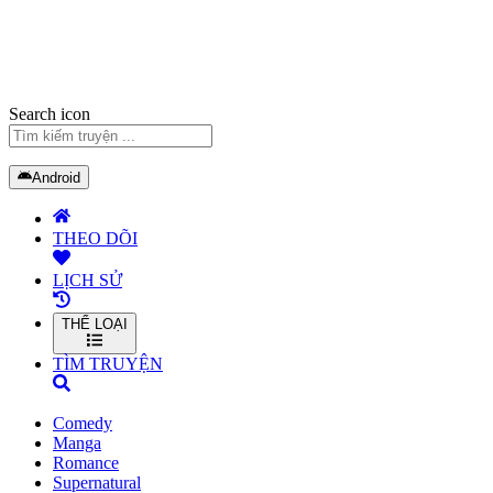
Search icon
Android
THEO DÕI
LỊCH SỬ
THỂ LOẠI
TÌM TRUYỆN
Comedy
Manga
Romance
Supernatural