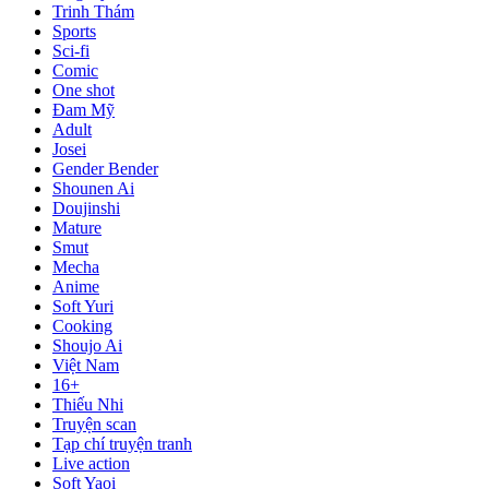
Trinh Thám
Sports
Sci-fi
Comic
One shot
Đam Mỹ
Adult
Josei
Gender Bender
Shounen Ai
Doujinshi
Mature
Smut
Mecha
Anime
Soft Yuri
Cooking
Shoujo Ai
Việt Nam
16+
Thiếu Nhi
Truyện scan
Tạp chí truyện tranh
Live action
Soft Yaoi