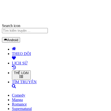
Search icon
Android
THEO DÕI
LỊCH SỬ
THỂ LOẠI
TÌM TRUYỆN
Comedy
Manga
Romance
Supernatural