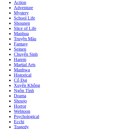
Action
Adventure
Mystery
School Life
Shounen
Slice of Life
Manhua
Truyện Màu
Fantasy
Seinen
Chuyển Sinh
Harem
Martial Arts
Manhwa
Historical
Cổ Đại
Xuyên Không
Ngôn Tình
Drama
Shoujo
Horror
Webtoon
Psychological
Ecchi
Tragedy