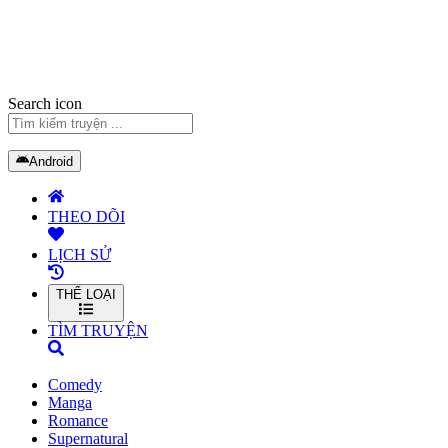
Search icon
Android
THEO DÕI
LỊCH SỬ
THỂ LOẠI
TÌM TRUYỆN
Comedy
Manga
Romance
Supernatural