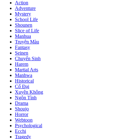
Action
Adventure
Mystery
School Life
Shounen
Slice of Life
Manhua
Truyện Màu
Fantasy
Seinen
Chuyển Sinh
Harem
Martial Arts
Manhwa
Historical
Cổ Đại
Xuyên Không
Ngôn Tình
Drama
Shoujo
Horror
Webtoon
Psychological
Ecchi
Tragedy