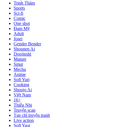
Trinh Thám
Sports
Sci-fi
Comic
One shot
Đam Mỹ
Adult
Josei
Gender Bender
Shounen Ai
Doujinshi
Mature
Smut
Mecha
Anime
Soft Yuri
Cooking
Shoujo Ai
Việt Nam
16+
Thiếu Nhi
Truyện scan
Tạp chí truyện tranh
Live action
Soft Yaoi