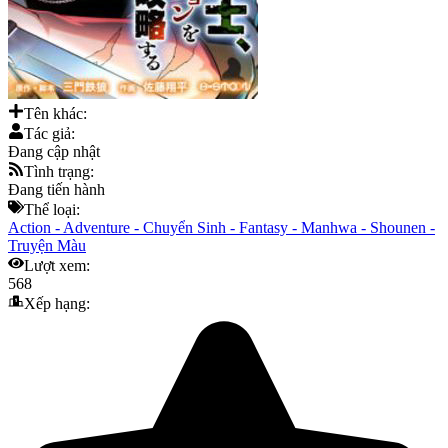
Tên khác:
Tác giả:
Đang cập nhật
Tình trạng:
Đang tiến hành
Thể loại:
Action
-
Adventure
-
Chuyển Sinh
-
Fantasy
-
Manhwa
-
Shounen
-
Truyện Màu
Lượt xem:
568
Xếp hạng: