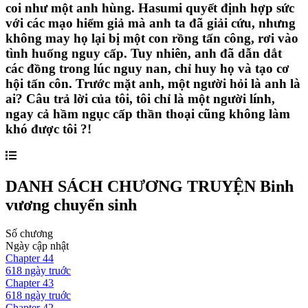
coi như một anh hùng. Hasumi quyết định hợp sức
với các mạo hiểm giả mà anh ta đã giải cứu, nhưng
không may họ lại bị một con rồng tấn công, rơi vào
tình huống nguy cấp. Tuy nhiên, anh đã dẫn dắt
các đồng trong lúc nguy nan, chỉ huy họ và tạo cơ
hội tấn côn. Trước mặt anh, một người hỏi là anh là
ai? Câu trả lời của tôi, tôi chỉ là một người lính,
ngay cả hầm ngục cấp thần thoại cũng không làm
khó được tôi ?!
DANH SÁCH CHƯƠNG TRUYỆN
Binh
vương chuyển sinh
Số chương
Ngày cập nhật
Chapter
44
618 ngày
truớc
Chapter
43
618 ngày
truớc
Chapter
42