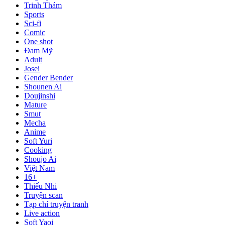
Trinh Thám
Sports
Sci-fi
Comic
One shot
Đam Mỹ
Adult
Josei
Gender Bender
Shounen Ai
Doujinshi
Mature
Smut
Mecha
Anime
Soft Yuri
Cooking
Shoujo Ai
Việt Nam
16+
Thiếu Nhi
Truyện scan
Tạp chí truyện tranh
Live action
Soft Yaoi