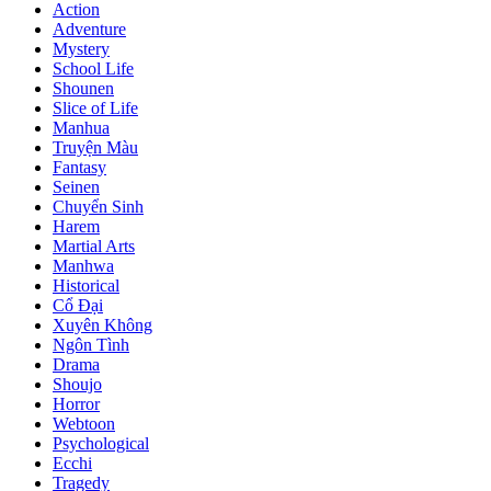
Action
Adventure
Mystery
School Life
Shounen
Slice of Life
Manhua
Truyện Màu
Fantasy
Seinen
Chuyển Sinh
Harem
Martial Arts
Manhwa
Historical
Cổ Đại
Xuyên Không
Ngôn Tình
Drama
Shoujo
Horror
Webtoon
Psychological
Ecchi
Tragedy