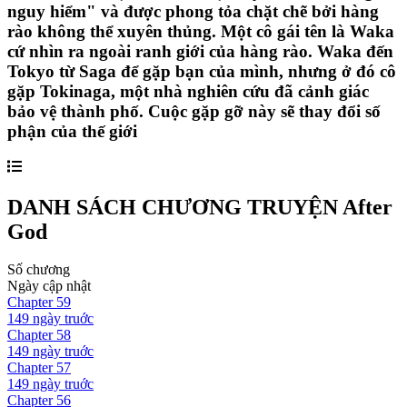
nguy hiểm" và được phong tỏa chặt chẽ bởi hàng
rào không thể xuyên thủng. Một cô gái tên là Waka
cứ nhìn ra ngoài ranh giới của hàng rào. Waka đến
Tokyo từ Saga để gặp bạn của mình, nhưng ở đó cô
gặp Tokinaga, một nhà nghiên cứu đã cảnh giác
bảo vệ thành phố. Cuộc gặp gỡ này sẽ thay đổi số
phận của thế giới
DANH SÁCH CHƯƠNG TRUYỆN
After
God
Số chương
Ngày cập nhật
Chapter
59
149 ngày
truớc
Chapter
58
149 ngày
truớc
Chapter
57
149 ngày
truớc
Chapter
56