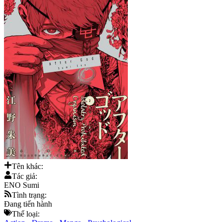
Tên khác:
Tác giả:
ENO Sumi
Tình trạng:
Đang tiến hành
Thể loại: