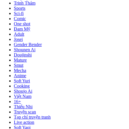
Trinh Thám
Sports
Sci-fi
Comic
One shot
Đam Mỹ
Adult
Josei
Gender Bender
Shounen Ai
Doujinshi
Mature
Smut
Mecha
Anime
Soft Yuri
Cooking
Shoujo Ai
Việt Nam
16+
Thiếu Nhi
Truyện scan
Tạp chí truyện tranh
Live action
Soft Yaoi