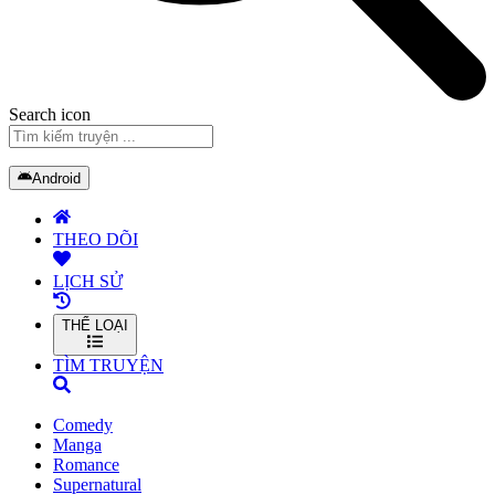
Search icon
Android
THEO DÕI
LỊCH SỬ
THỂ LOẠI
TÌM TRUYỆN
Comedy
Manga
Romance
Supernatural