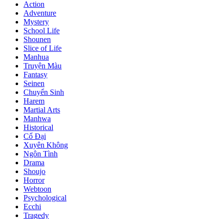
Action
Adventure
Mystery
School Life
Shounen
Slice of Life
Manhua
Truyện Màu
Fantasy
Seinen
Chuyển Sinh
Harem
Martial Arts
Manhwa
Historical
Cổ Đại
Xuyên Không
Ngôn Tình
Drama
Shoujo
Horror
Webtoon
Psychological
Ecchi
Tragedy