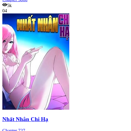
5k
04
Nhất Nhân Chi Hạ
Chapter
727