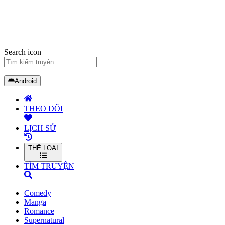
Search icon
Android
THEO DÕI
LỊCH SỬ
THỂ LOẠI
TÌM TRUYỆN
Comedy
Manga
Romance
Supernatural