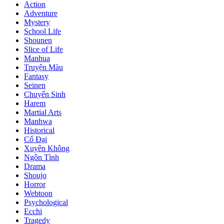
Action
Adventure
Mystery
School Life
Shounen
Slice of Life
Manhua
Truyện Màu
Fantasy
Seinen
Chuyển Sinh
Harem
Martial Arts
Manhwa
Historical
Cổ Đại
Xuyên Không
Ngôn Tình
Drama
Shoujo
Horror
Webtoon
Psychological
Ecchi
Tragedy