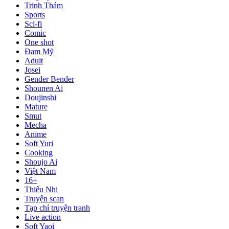
Trinh Thám
Sports
Sci-fi
Comic
One shot
Đam Mỹ
Adult
Josei
Gender Bender
Shounen Ai
Doujinshi
Mature
Smut
Mecha
Anime
Soft Yuri
Cooking
Shoujo Ai
Việt Nam
16+
Thiếu Nhi
Truyện scan
Tạp chí truyện tranh
Live action
Soft Yaoi