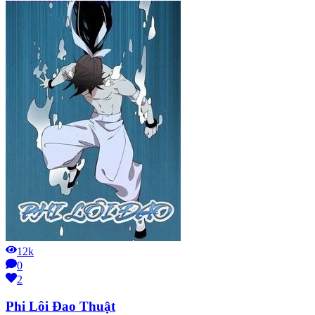
12k
0
2
Phi Lôi Đao Thuật