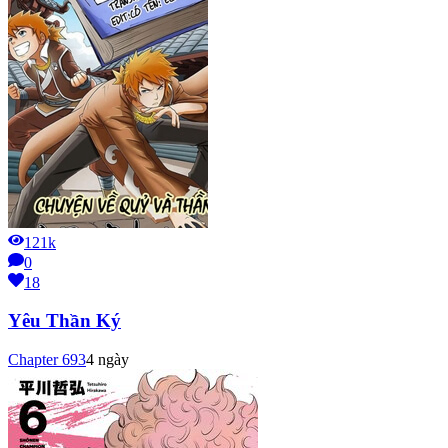
121k
0
18
Yêu Thần Ký
Chapter
693
4 ngày