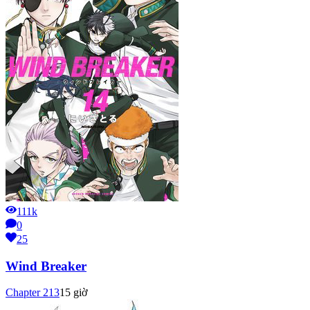
111k
0
25
Wind Breaker
Chapter
213
15 giờ