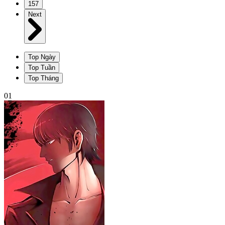
157
Next
Top Ngày
Top Tuần
Top Tháng
01