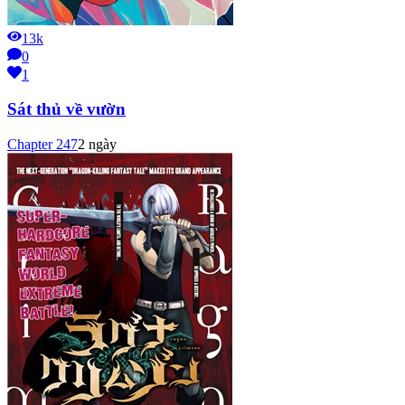
13k
0
1
Sát thủ về vườn
Chapter
247
2 ngày