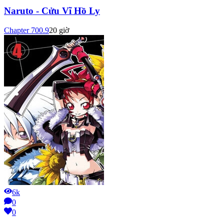
Naruto - Cửu Vĩ Hồ Ly
Chapter
700.9
20 giờ
6k
0
0