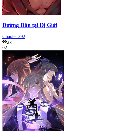
Đường Dần tại Dị Giới
Chapter
392
2k
02