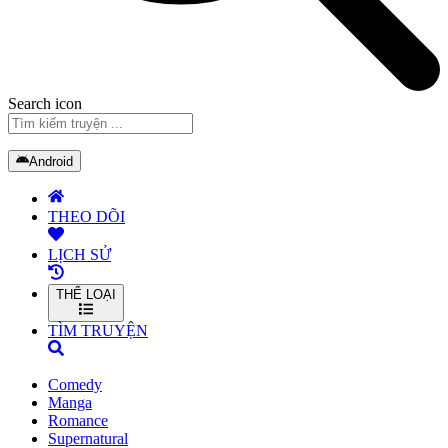
Search icon
Android
THEO DÕI
LỊCH SỬ
THỂ LOẠI
TÌM TRUYỆN
Comedy
Manga
Romance
Supernatural