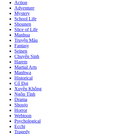
Action
Adventure
Mystery
School Life
Shounen
Slice of Life
Manhua
Truyện Màu
Fantasy
Seinen
Chuyển Sinh
Harem
Martial Arts
Manhwa
Historical
Cổ Đại
Xuyên Không
Ngôn Tình
Drama
Shoujo
Horror
Webtoon
Psychological
Ecchi
Tragedy