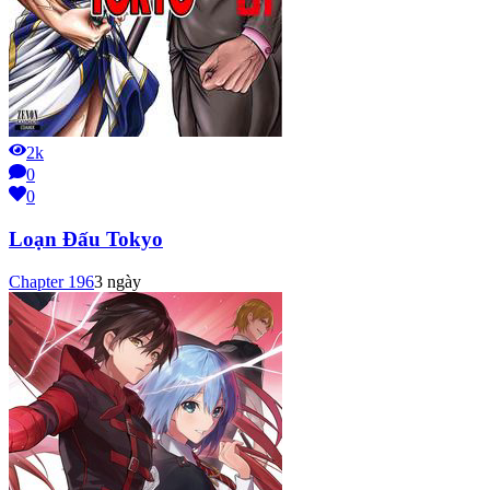
2k
0
0
Loạn Đấu Tokyo
Chapter
196
3 ngày