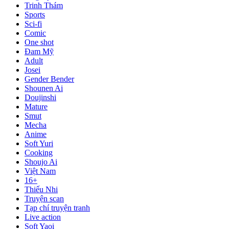
Trinh Thám
Sports
Sci-fi
Comic
One shot
Đam Mỹ
Adult
Josei
Gender Bender
Shounen Ai
Doujinshi
Mature
Smut
Mecha
Anime
Soft Yuri
Cooking
Shoujo Ai
Việt Nam
16+
Thiếu Nhi
Truyện scan
Tạp chí truyện tranh
Live action
Soft Yaoi