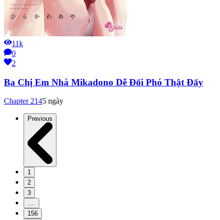
11k
0
2
Ba Chị Em Nhà Mikadono Dễ Đối Phó Thật Đấy
Chapter
214
5 ngày
Previous
1
2
3
....
156