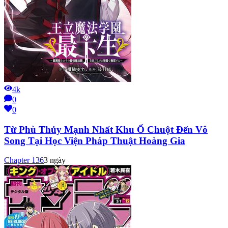
4k
0
0
Từ Phù Thủy Mạnh Nhất Khu Ổ Chuột Đến Vô
Song Tại Học Viện Pháp Thuật Hoàng Gia
Chapter
136
3 ngày