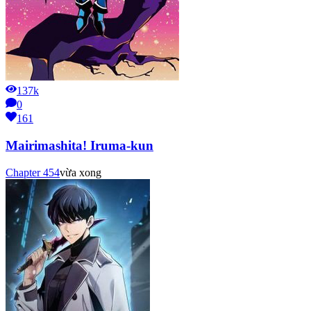
137k
0
161
Mairimashita! Iruma-kun
Chapter
454
vừa xong