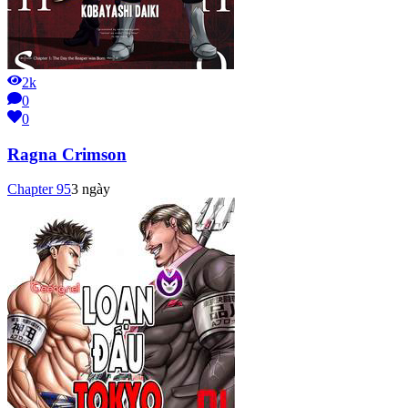
2k
0
0
Ragna Crimson
Chapter
95
3 ngày