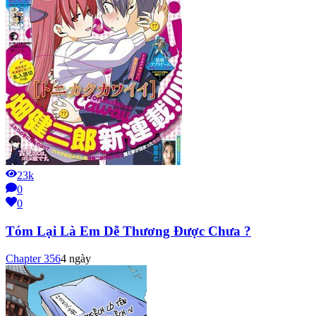
23k
0
0
Tóm Lại Là Em Dễ Thương Được Chưa ?
Chapter
356
4 ngày