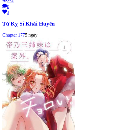
25k
0
3
Tứ Kỵ Sĩ Khải Huyền
Chapter
177
5 ngày