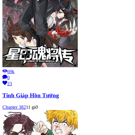
69k
0
23
Tinh Giáp Hồn Tướng
Chapter
382
11 giờ