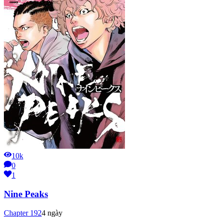
10k
0
1
Nine Peaks
Chapter
192
4 ngày