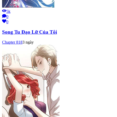
5k
0
0
Song Tu Đạo Lữ Của Tôi
Chapter
818
3 ngày