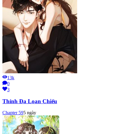
13k
0
3
Thỉnh Đa Loan Chiếu
Chapter
59
5 ngày