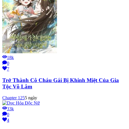
18k
0
7
Trở Thành Cô Cháu Gái Bị Khinh Miệt Của Gia
Tộc Võ Lâm
Chapter
125
5 ngày
33k
0
4