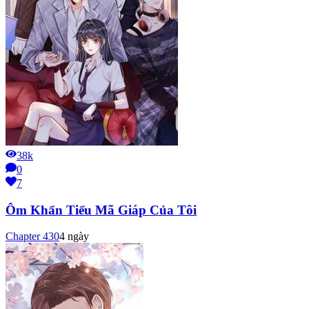
38k
0
7
Ôm Khẩn Tiểu Mã Giáp Của Tôi
Chapter
430
4 ngày