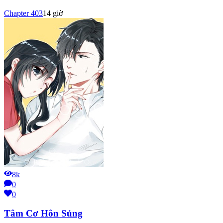
Chapter
403
14 giờ
8k
0
0
Tâm Cơ Hôn Sủng