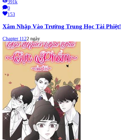
391k
0
153
Xâm Nhập Vào Trường Trung Học Tài Phiệt!
Chapter
112
2 ngày