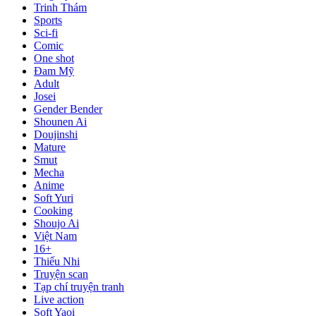
Trinh Thám
Sports
Sci-fi
Comic
One shot
Đam Mỹ
Adult
Josei
Gender Bender
Shounen Ai
Doujinshi
Mature
Smut
Mecha
Anime
Soft Yuri
Cooking
Shoujo Ai
Việt Nam
16+
Thiếu Nhi
Truyện scan
Tạp chí truyện tranh
Live action
Soft Yaoi