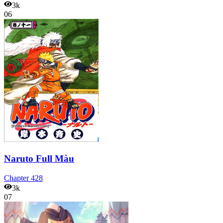
3k
06
Naruto Full Màu
Chapter
428
3k
07