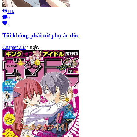
11k
0
2
Tôi không phải nữ phụ ác độc
Chapter
237
4 ngày