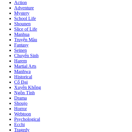
Action
Adventure
Mystery
School Life
Shounen
Slice of Life
Manhua
Truyện Màu
Fantasy
Seinen
Chuyển Sinh
Harem
Martial Arts
Manhwa
Historical
Cổ Đại
Xuyên Không
Ngôn Tình
Drama
Shoujo
Horror
Webtoon
Psychological
Ecchi
Tragedy