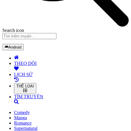
Search icon
Android
THEO DÕI
LỊCH SỬ
THỂ LOẠI
TÌM TRUYỆN
Comedy
Manga
Romance
Supernatural