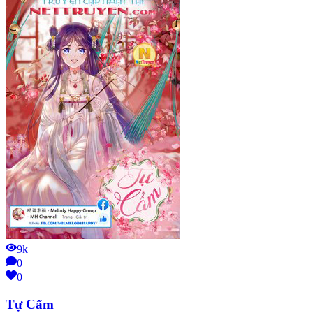
9k
0
0
Tự Cẩm