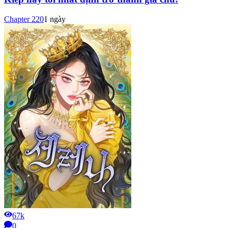
Chapter
220
1 ngày
67k
0