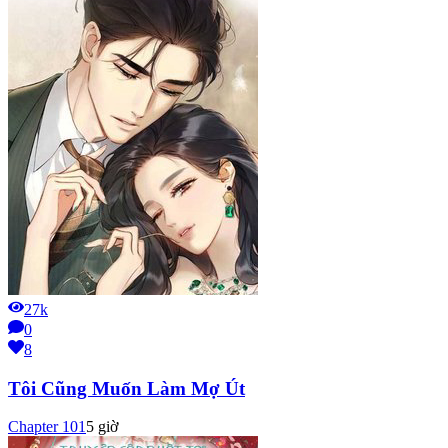
27k
0
8
Tôi Cũng Muốn Làm Mợ Út
Chapter
101
5 giờ