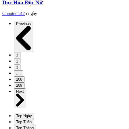
Dục Hỏa Độc Nữ
Chapter
142
5 ngày
Previous
1
2
3
....
208
209
Next
Top Ngày
Top Tuần
Top Tháng