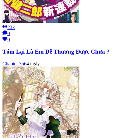
23k
0
0
Tóm Lại Là Em Dễ Thương Được Chưa ?
Chapter
356
4 ngày