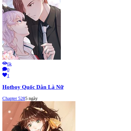
6k
0
1
Hotboy Quốc Dân Là Nữ
Chapter
528
5 ngày