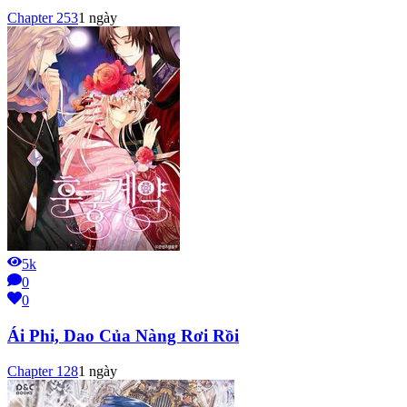
Chapter
253
1 ngày
5k
0
0
Ái Phi, Dao Của Nàng Rơi Rồi
Chapter
128
1 ngày