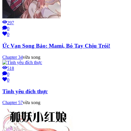
297
0
0
Ức Vạn Song Bảo: Mami, Bó Tay Chịu Trói!
Chapter
34
vừa xong
518
0
0
Tình yêu đích thực
Chapter
57
vừa xong