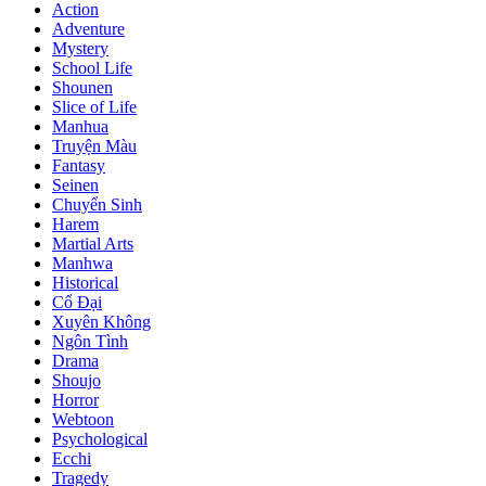
Action
Adventure
Mystery
School Life
Shounen
Slice of Life
Manhua
Truyện Màu
Fantasy
Seinen
Chuyển Sinh
Harem
Martial Arts
Manhwa
Historical
Cổ Đại
Xuyên Không
Ngôn Tình
Drama
Shoujo
Horror
Webtoon
Psychological
Ecchi
Tragedy