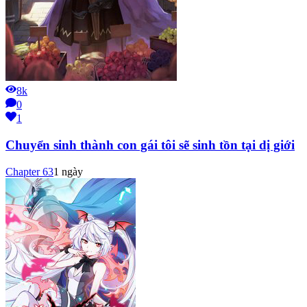
8k
0
1
Chuyển sinh thành con gái tôi sẽ sinh tồn tại dị giới
Chapter
63
1 ngày