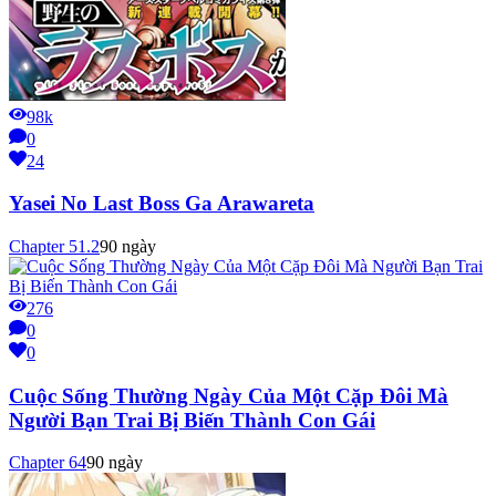
98k
0
24
Yasei No Last Boss Ga Arawareta
Chapter
51.2
90 ngày
276
0
0
Cuộc Sống Thường Ngày Của Một Cặp Đôi Mà
Người Bạn Trai Bị Biến Thành Con Gái
Chapter
64
90 ngày