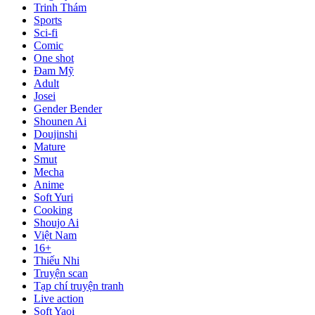
Trinh Thám
Sports
Sci-fi
Comic
One shot
Đam Mỹ
Adult
Josei
Gender Bender
Shounen Ai
Doujinshi
Mature
Smut
Mecha
Anime
Soft Yuri
Cooking
Shoujo Ai
Việt Nam
16+
Thiếu Nhi
Truyện scan
Tạp chí truyện tranh
Live action
Soft Yaoi