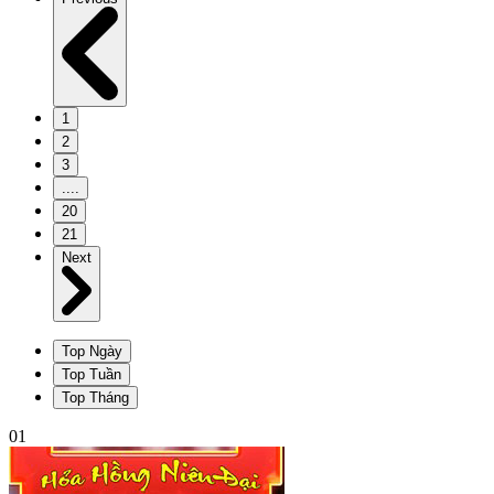
1
2
3
....
20
21
Next
Top Ngày
Top Tuần
Top Tháng
01