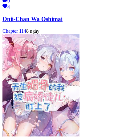
0
4
Onii-Chan Wa Oshimai
Chapter
114
8 ngày