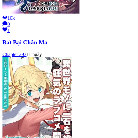
10k
0
1
Bất Bại Chân Ma
Chapter
293
11 ngày