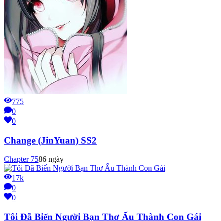
775
0
0
Change (JinYuan) SS2
Chapter
75
86 ngày
17k
0
0
Tôi Đã Biến Người Bạn Thơ Ấu Thành Con Gái