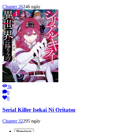
Chapter
26
246 ngày
3k
0
0
Serial Killer Isekai Ni Oritatsu
Chapter
32
295 ngày
Previous