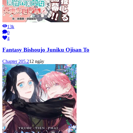
13k
0
4
Fantasy Bishoujo Juniku Ojisan To
Chapter
205.2
12 ngày