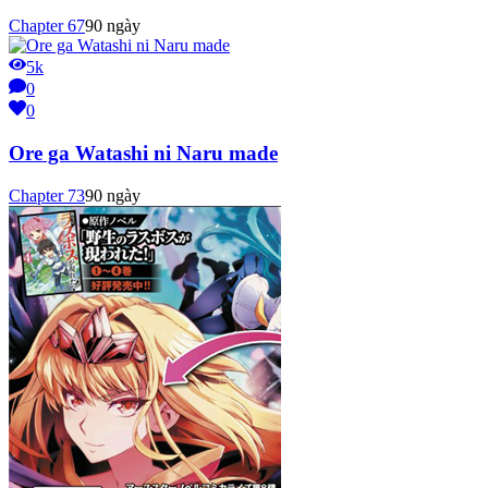
Chapter
67
90 ngày
5k
0
0
Ore ga Watashi ni Naru made
Chapter
73
90 ngày