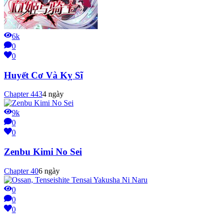
6k
0
0
Huyết Cơ Và Kỵ Sĩ
Chapter
443
4 ngày
9k
0
0
Zenbu Kimi No Sei
Chapter
40
6 ngày
0
0
0