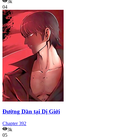
3k
04
Đường Dần tại Dị Giới
Chapter
392
3k
05