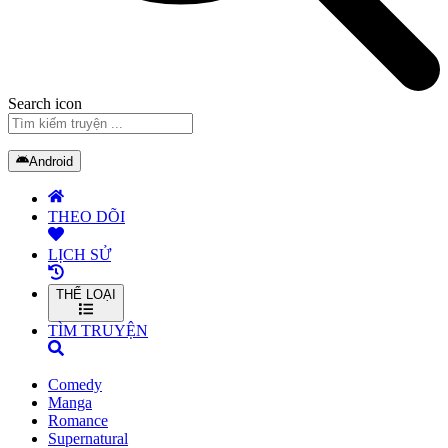
Search icon
Android
THEO DÕI
LỊCH SỬ
THỂ LOẠI
TÌM TRUYỆN
Comedy
Manga
Romance
Supernatural