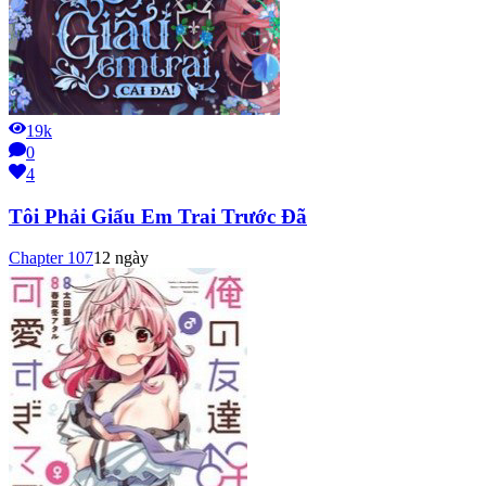
19k
0
4
Tôi Phải Giấu Em Trai Trước Đã
Chapter
107
12 ngày