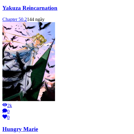
Yakuza Reincarnation
Chapter
50.2
144 ngày
2k
0
0
Hungry Marie