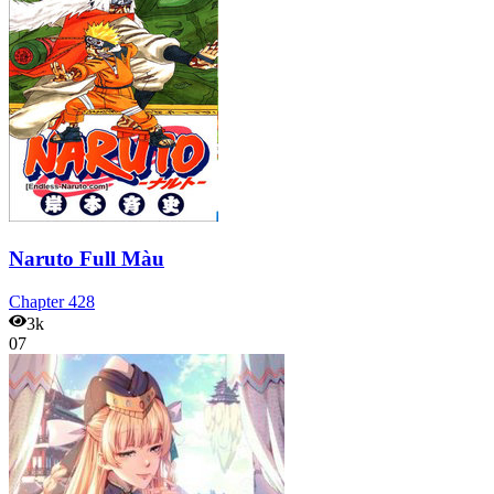
Naruto Full Màu
Chapter
428
3k
07