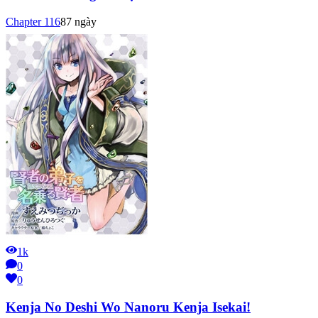
Chapter
116
87 ngày
1k
0
0
Kenja No Deshi Wo Nanoru Kenja Isekai!