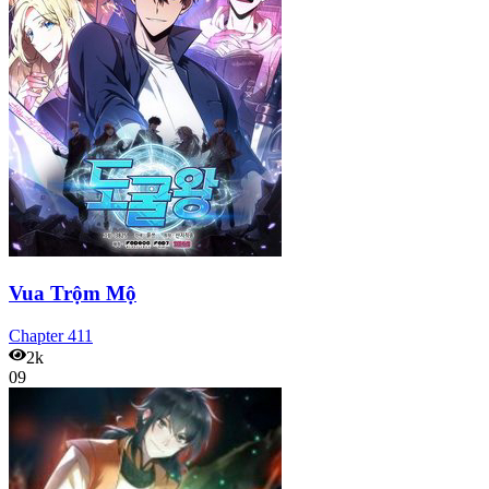
Vua Trộm Mộ
Chapter
411
2k
09