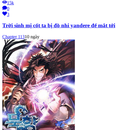
15k
0
3
Trời sinh mị cốt ta bị đồ nhi yandere để mắt tới
Chapter
113
10 ngày