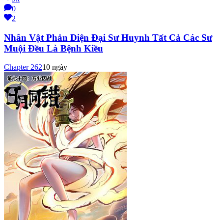
0
2
Nhân Vật Phản Diện Đại Sư Huynh Tất Cả Các Sư
Muội Đều Là Bệnh Kiều
Chapter
262
10 ngày