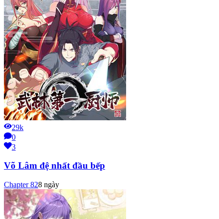
29k
0
3
Võ Lâm đệ nhất đầu bếp
Chapter
82
8 ngày