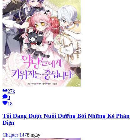
27k
0
18
Tôi Đang Được Nuôi Dưỡng Bởi Những Kẻ Phản
Diện
Chapter
147
8 ngày