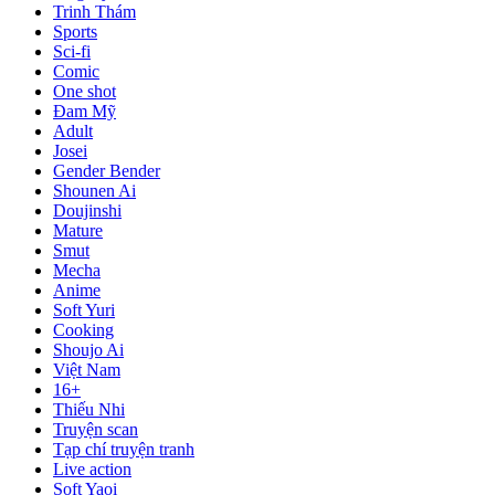
Trinh Thám
Sports
Sci-fi
Comic
One shot
Đam Mỹ
Adult
Josei
Gender Bender
Shounen Ai
Doujinshi
Mature
Smut
Mecha
Anime
Soft Yuri
Cooking
Shoujo Ai
Việt Nam
16+
Thiếu Nhi
Truyện scan
Tạp chí truyện tranh
Live action
Soft Yaoi