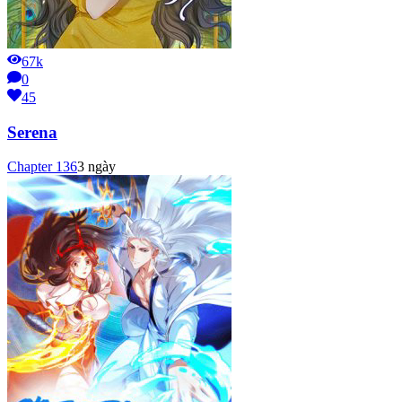
67k
0
45
Serena
Chapter
136
3 ngày