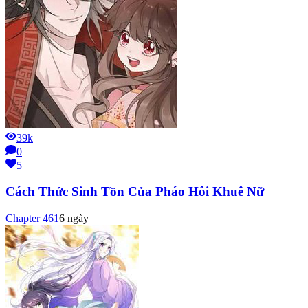
39k
0
5
Cách Thức Sinh Tồn Của Pháo Hôi Khuê Nữ
Chapter
461
6 ngày