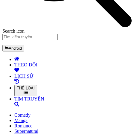
Search icon
Android
THEO DÕI
LỊCH SỬ
THỂ LOẠI
TÌM TRUYỆN
Comedy
Manga
Romance
Supernatural