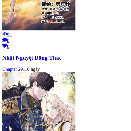
9k
0
0
Nhật Nguyệt Đồng Thác
Chapter
291
10 ngày