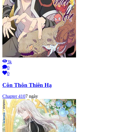
3k
0
0
Côn Thôn Thiên Hạ
Chapter
410
7 ngày