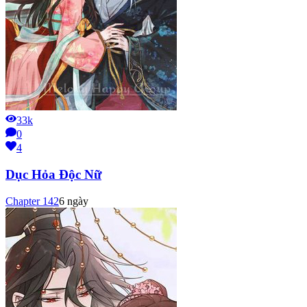
33k
0
4
Dục Hỏa Độc Nữ
Chapter
142
6 ngày