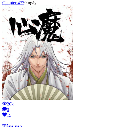
Chapter
473
9 ngày
20k
0
15
Tâm ma