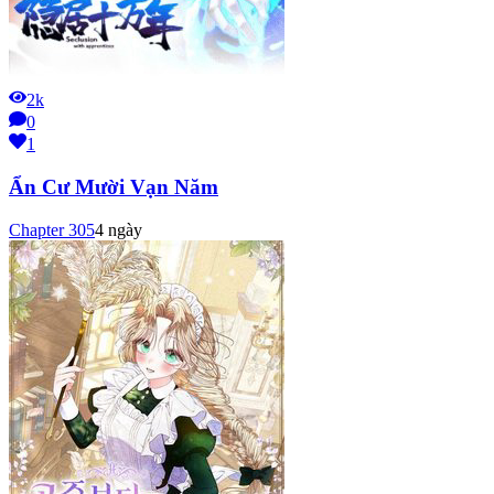
2k
0
1
Ẩn Cư Mười Vạn Năm
Chapter
305
4 ngày