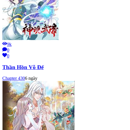
9k
0
0
Thần Hồn Võ Đế
Chapter
430
6 ngày