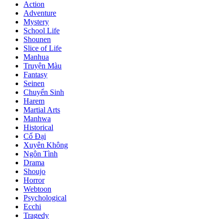
Action
Adventure
Mystery
School Life
Shounen
Slice of Life
Manhua
Truyện Màu
Fantasy
Seinen
Chuyển Sinh
Harem
Martial Arts
Manhwa
Historical
Cổ Đại
Xuyên Không
Ngôn Tình
Drama
Shoujo
Horror
Webtoon
Psychological
Ecchi
Tragedy