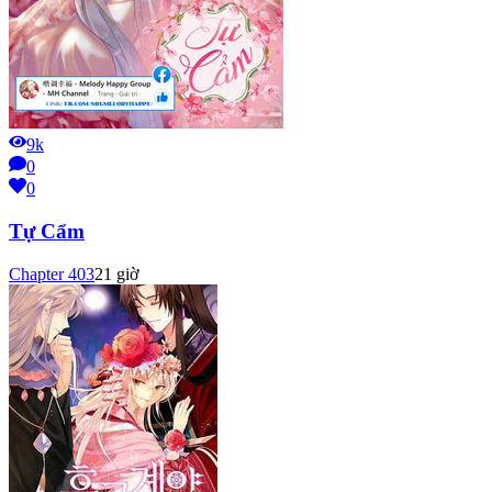
9k
0
0
Tự Cẩm
Chapter
403
21 giờ