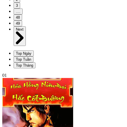
3
....
48
49
Next
Top Ngày
Top Tuần
Top Tháng
01