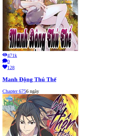
471k
0
128
Manh Động Thú Thế
Chapter
675
6 ngày