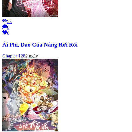
5k
0
0
Ái Phi, Dao Của Nàng Rơi Rồi
Chapter
128
2 ngày