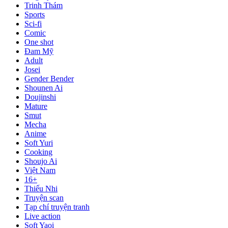
Trinh Thám
Sports
Sci-fi
Comic
One shot
Đam Mỹ
Adult
Josei
Gender Bender
Shounen Ai
Doujinshi
Mature
Smut
Mecha
Anime
Soft Yuri
Cooking
Shoujo Ai
Việt Nam
16+
Thiếu Nhi
Truyện scan
Tạp chí truyện tranh
Live action
Soft Yaoi