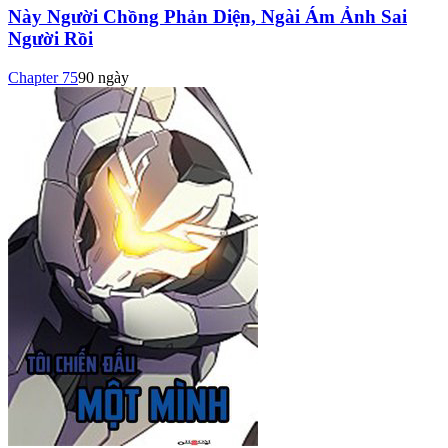
Này Người Chồng Phản Diện, Ngài Ám Ảnh Sai
Người Rồi
Chapter
75
90 ngày