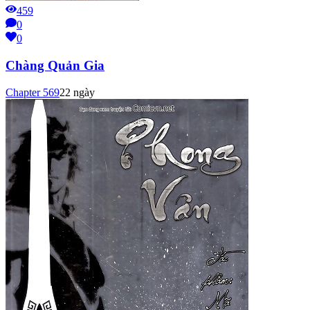
459
0
0
Chàng Quản Gia
Chapter
569
22 ngày