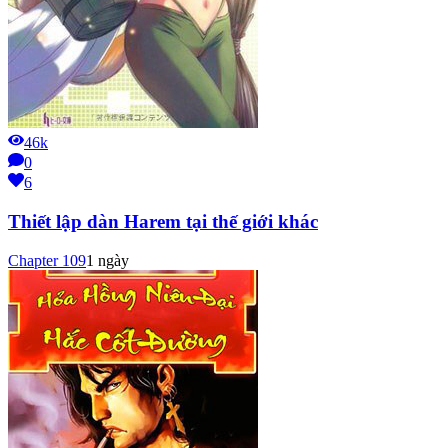
46k
0
6
Thiết lập dàn Harem tại thế giới khác
Chapter
109
1 ngày