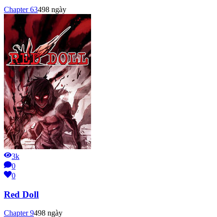
Chapter
63
498 ngày
3k
0
0
Red Doll
Chapter
9
498 ngày