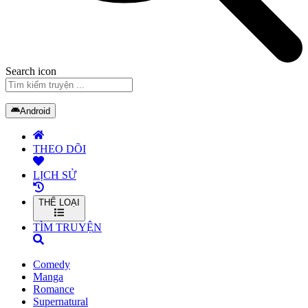
Search icon
Android
THEO DÕI
LỊCH SỬ
THỂ LOẠI
TÌM TRUYỆN
Comedy
Manga
Romance
Supernatural