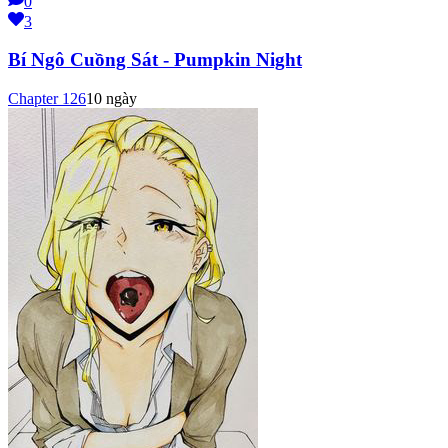
0
3
Bí Ngô Cuồng Sát - Pumpkin Night
Chapter
126
10 ngày