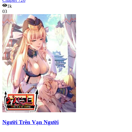
Chapter
726
1k
03
Người Trên Vạn Người