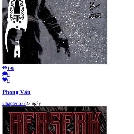
19k
0
0
Phong Vân
Chapter
677
23 ngày