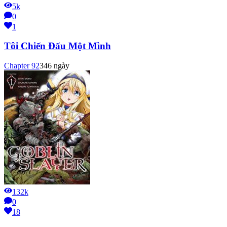
5k
0
1
Tôi Chiến Đấu Một Mình
Chapter
92
346 ngày
132k
0
18