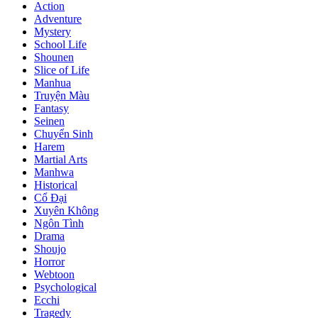
Action
Adventure
Mystery
School Life
Shounen
Slice of Life
Manhua
Truyện Màu
Fantasy
Seinen
Chuyển Sinh
Harem
Martial Arts
Manhwa
Historical
Cổ Đại
Xuyên Không
Ngôn Tình
Drama
Shoujo
Horror
Webtoon
Psychological
Ecchi
Tragedy