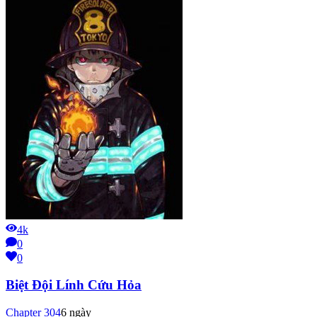
4k
0
0
Biệt Đội Lính Cứu Hỏa
Chapter
304
6 ngày