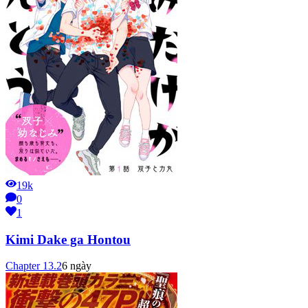
19k
0
1
Kimi Dake ga Hontou
Chapter
13.2
6 ngày