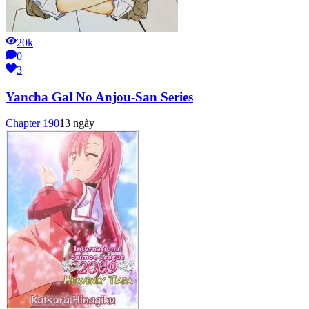
20k
0
3
Yancha Gal No Anjou-San Series
Chapter
190
13 ngày