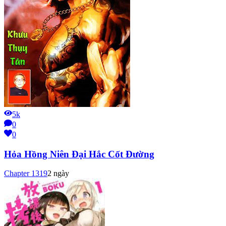
5k
0
0
Hỏa Hồng Niên Đại Hắc Cốt Đường
Chapter
1319
2 ngày