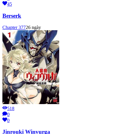
45
Berserk
Chapter
377
26 ngày
518
0
0
Jinrouki Winvurga