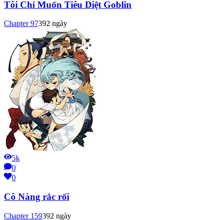
Tôi Chỉ Muốn Tiêu Diệt Goblin
Chapter
97
392 ngày
5k
0
0
Cô Nàng rắc rối
Chapter
159
392 ngày