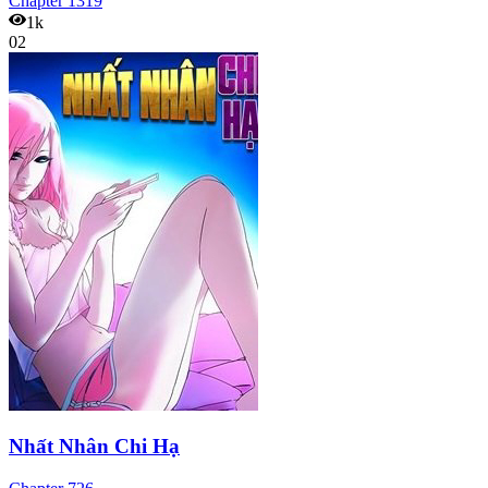
Chapter
1319
1k
02
Nhất Nhân Chi Hạ