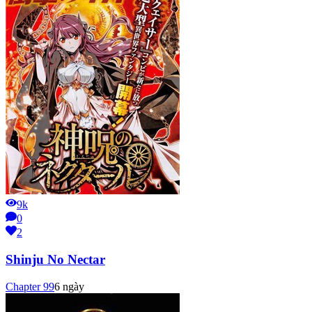
9k
0
2
Shinju No Nectar
Chapter
99
6 ngày